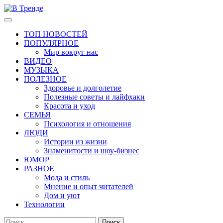
Перейти
к
Основное
В Тренде
Самые свежие новости интернета
содержимому
меню
ТОП НОВОСТЕЙ
ПОПУЛЯРНОЕ
Мир вокруг нас
ВИДЕО
МУЗЫКА
ПОЛЕЗНОЕ
Здоровье и долголетие
Полезные советы и лайфхаки
Красота и уход
СЕМЬЯ
Психология и отношения
ЛЮДИ
Истории из жизни
Знаменитости и шоу-бизнес
ЮМОР
РАЗНОЕ
Мода и стиль
Мнение и опыт читателей
Дом и уют
Технологии
Найти: