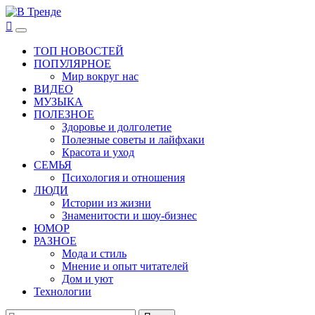
Перейти
к
В Тренде
Самые свежие новости интернета
Основное
содержимому
меню
ТОП НОВОСТЕЙ
ПОПУЛЯРНОЕ
Мир вокруг нас
ВИДЕО
МУЗЫКА
ПОЛЕЗНОЕ
Здоровье и долголетие
Полезные советы и лайфхаки
Красота и уход
СЕМЬЯ
Психология и отношения
ЛЮДИ
Истории из жизни
Знаменитости и шоу-бизнес
ЮМОР
РАЗНОЕ
Мода и стиль
Мнение и опыт читателей
Дом и уют
Технологии
Найти: