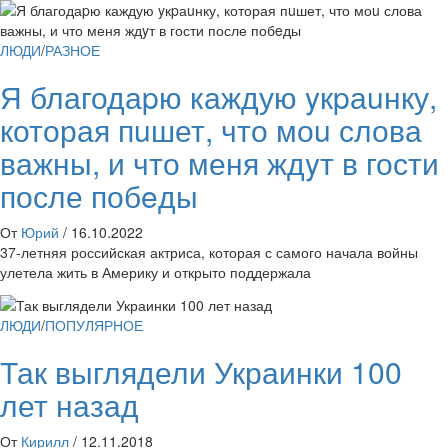
ЛЮДИ
/
РАЗНОЕ
Я благодаpю каждую yкpаuнку,
которая пuшет, что моu слова
важны, и что меня ждyт в гости
после побeды
От
Юрий
/
16.10.2022
37-летняя российская актриса, которая с самого начала войны
улетела жить в Америку и открыто поддержала
ЛЮДИ
/
ПОПУЛЯРНОЕ
Так выглядели Украинки 100
лет назад
От
Кирилл
/
12.11.2018