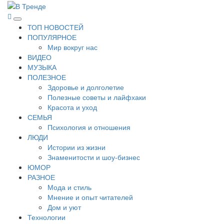
Перейти
к
В Тренде
Самые свежие новости интернета
Основное
содержимому
ТОП НОВОСТЕЙ
меню
ПОПУЛЯРНОЕ
Мир вокруг нас
ВИДЕО
МУЗЫКА
ПОЛЕЗНОЕ
Здоровье и долголетие
Полезные советы и лайфхаки
Красота и уход
СЕМЬЯ
Психология и отношения
ЛЮДИ
Истории из жизни
Знаменитости и шоу-бизнес
ЮМОР
РАЗНОЕ
Мода и стиль
Мнение и опыт читателей
Дом и уют
Технологии