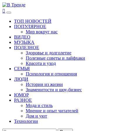
Перейти
к
В Тренде
Самые свежие новости интернета
Основное
содержимому
меню
ТОП НОВОСТЕЙ
ПОПУЛЯРНОЕ
Мир вокруг нас
ВИДЕО
МУЗЫКА
ПОЛЕЗНОЕ
Здоровье и долголетие
Полезные советы и лайфхаки
Красота и уход
СЕМЬЯ
Психология и отношения
ЛЮДИ
Истории из жизни
Знаменитости и шоу-бизнес
ЮМОР
РАЗНОЕ
Мода и стиль
Мнение и опыт читателей
Дом и уют
Технологии
Найти: