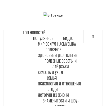
Перейти
к
В ТРЕНДЕ
содержимому
САМЫЕ СВЕЖИЕ НОВОСТИ ИНТЕРНЕТА
ТОП НОВОСТЕЙ
ПОПУЛЯРНОЕ
ВИДЕО
МИР ВОКРУГ НАС
МУЗЫКА
ПОЛЕЗНОЕ
ЗДОРОВЬЕ И ДОЛГОЛЕТИЕ
ПОЛЕЗНЫЕ СОВЕТЫ И
ЛАЙФХАКИ
КРАСОТА И УХОД
СЕМЬЯ
ПСИХОЛОГИЯ И ОТНОШЕНИЯ
ЛЮДИ
ИСТОРИИ ИЗ ЖИЗНИ
ЗНАМЕНИТОСТИ И ШОУ-