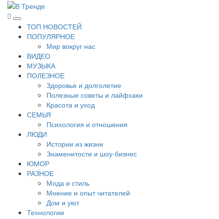
Перейти
к
В Тренде
Самые свежие новости интернета
Основное
содержимому
ТОП НОВОСТЕЙ
меню
ПОПУЛЯРНОЕ
Мир вокруг нас
ВИДЕО
МУЗЫКА
ПОЛЕЗНОЕ
Здоровье и долголетие
Полезные советы и лайфхаки
Красота и уход
СЕМЬЯ
Психология и отношения
ЛЮДИ
Истории из жизни
Знаменитости и шоу-бизнес
ЮМОР
РАЗНОЕ
Мода и стиль
Мнение и опыт читателей
Дом и уют
Технологии