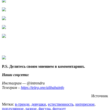
P.S. Делитесь своим мнением в комментариях.
Наши соцсети:
Инстаграм — @intrendru
Телеграм –
https://teleg.one/alibabainfo
Источник
Метки:
в-тренде
,
девушки
,
естественность
,
интересное
,
поплулярное
,
разное
,
фигура
,
фотосет