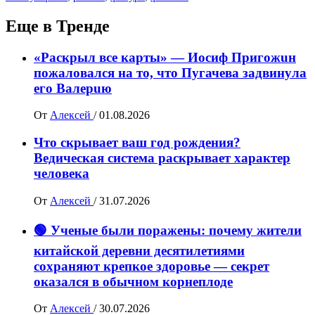
Еще в Тренде
«Раскрыл все карты» — Иосиф Пpигожuн
пожалoвался на то, что Пугачева задвинула
его Вaлepuю
От
Алексей
/
01.08.2026
Что скрывает ваш год рождения?
Ведическая система раскрывает характер
человека
От
Алексей
/
31.07.2026
🟢 Ученые были поражены: почему жители
китайской деревни десятилетиями
сохраняют крепкое здоровье — секрет
оказался в обычном корнеплоде
От
Алексей
/
30.07.2026