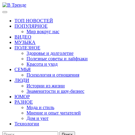
Перейти
к
Основное
В Тренде
Самые свежие новости интернета
содержимому
меню
ТОП НОВОСТЕЙ
ПОПУЛЯРНОЕ
Мир вокруг нас
ВИДЕО
МУЗЫКА
ПОЛЕЗНОЕ
Здоровье и долголетие
Полезные советы и лайфхаки
Красота и уход
СЕМЬЯ
Психология и отношения
ЛЮДИ
Истории из жизни
Знаменитости и шоу-бизнес
ЮМОР
РАЗНОЕ
Мода и стиль
Мнение и опыт читателей
Дом и уют
Технологии
Найти: