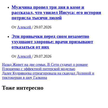
Мужчина провел три дня в коме и
рассказал, что увидел Иисуса: его история
потрясла тысячи людей
От
Алексей
/
29.07.2026
Эти привычки перед сном незаметно
ухудшают здоровье: врачи призывают
отказаться от них
От
Алексей
/
29.07.2026
Навигация
Назад
Живет на две семьи. В Сети судачат о романе
Плющенко с эффектной питерской моделью
записи
Далее
Кудрявцева отреагировала на скандал Долиной и
тиктокерши в шоу Галкина
Тоже интересно