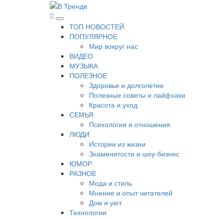
Перейти
к
В Тренде
Самые свежие новости интернета
Основное
содержимому
ТОП НОВОСТЕЙ
меню
ПОПУЛЯРНОЕ
Мир вокруг нас
ВИДЕО
МУЗЫКА
ПОЛЕЗНОЕ
Здоровье и долголетие
Полезные советы и лайфхаки
Красота и уход
СЕМЬЯ
Психология и отношения
ЛЮДИ
Истории из жизни
Знаменитости и шоу-бизнес
ЮМОР
РАЗНОЕ
Мода и стиль
Мнение и опыт читателей
Дом и уют
Технологии