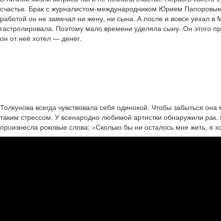
счастье. Брак с журналистом-международником Юрием Папоровым н
работой он не замечал ни жену, ни сына. А после и вовсе уехал в 
гастролировала. Поэтому мало времени уделяла сыну. Он этого пр
он от неё хотел — денег.
Толкунова всегда чувствовала себя одинокой. Чтобы забыться она м
таким стрессом. У всенародно любимой артистки обнаружили рак.
произнесла роковые слова: «Сколько бы ни осталось мне жить, я хо