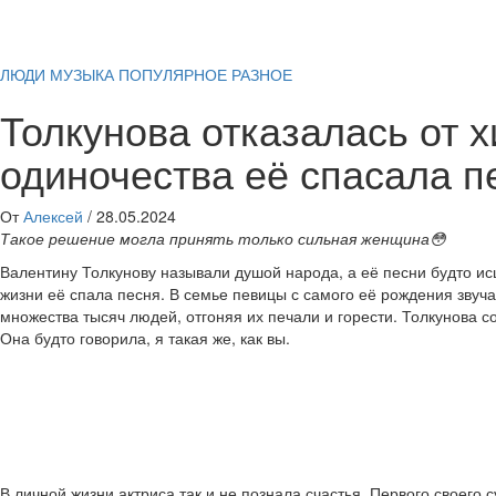
ЛЮДИ
МУЗЫКА
ПОПУЛЯРНОЕ
РАЗНОЕ
Толкунова отказалась от 
одиночества её спасала п
От
Алексей
/
28.05.2024
Такое решение могла принять только сильная женщина😳
Валентину Толкунову называли душой народа, а её песни будто ис
жизни её спала песня. В семье певицы с самого её рождения звуч
множества тысяч людей, отгоняя их печали и горести. Толкунова с
Она будто говорила, я такая же, как вы.
В личной жизни актриса так и не познала счастья. Первого своего