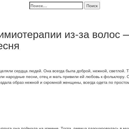
Найти:
химиотерапии из-за волос 
есня
целяли сердца людей. Она всегда была доброй, нежной, светлой. Т
али народные песни, отец и мать привили ей любовь к фольклору.
оздала образ нежной и скромной женщины, всегда одета по простом
 супруга она поймала на измене. Тогда, певица разочаровалась в м