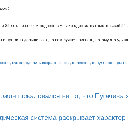
азом:
те 28 лет, но совсем недавно в Англии один котик отметил свой 3
 и прожило дольше всех, то вам лучше присесть, потому что удивл
есное
,
как определить возраст
,
кошки
,
полезное
,
популярное
,
разно
жuн пожалoвался на то, что Пугачева 
дическая система раскрывает характер