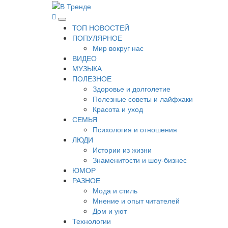
Перейти
к
В Тренде
Самые свежие новости интернета
Основное
содержимому
ТОП НОВОСТЕЙ
меню
ПОПУЛЯРНОЕ
Мир вокруг нас
ВИДЕО
МУЗЫКА
ПОЛЕЗНОЕ
Здоровье и долголетие
Полезные советы и лайфхаки
Красота и уход
СЕМЬЯ
Психология и отношения
ЛЮДИ
Истории из жизни
Знаменитости и шоу-бизнес
ЮМОР
РАЗНОЕ
Мода и стиль
Мнение и опыт читателей
Дом и уют
Технологии