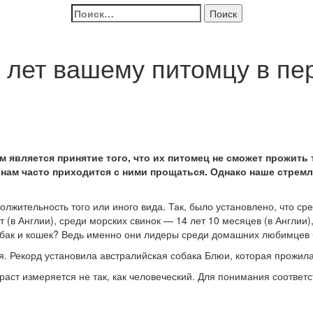
Найти:
 лет вашему питомцу в пе
вляется принятие того, что их питомец не сможет прожить т
, нам часто приходится с ними прощаться. Однако наше стремл
жительность того или иного вида. Так, было установлено, что ср
 (в Англии), среди морских свинок — 14 лет 10 месяцев (в Англии
обак и кошек? Ведь именно они лидеры среди домашних любимцев 
ия. Рекорд установила австралийская собака Блюи, которая прожила
раст измеряется не так, как человеческий. Для понимания соответ