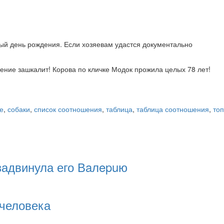
1-ый день рождения. Если хозяевам удастся документально
ение зашкалит! Корова по кличке Модок прожила целых 78 лет!
е
,
собаки
,
список соотношения
,
таблица
,
таблица соотношения
,
топ
задвинула его Вaлepuю
 человека