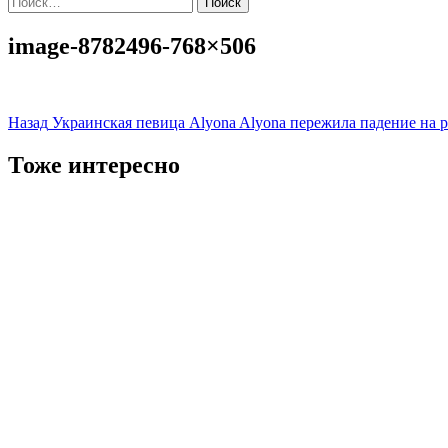
image-8782496-768×506
Навигация
Назад
Украинская певица Alyona Alyona пережила падение на 
записи
Тоже интересно