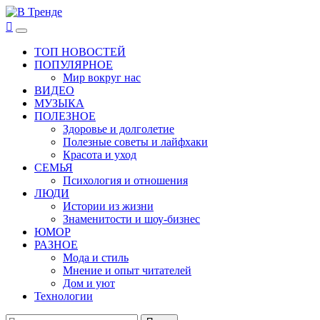
Перейти
к
В Тренде
Самые свежие новости интернета
Основное
содержимому
меню
ТОП НОВОСТЕЙ
ПОПУЛЯРНОЕ
Мир вокруг нас
ВИДЕО
МУЗЫКА
ПОЛЕЗНОЕ
Здоровье и долголетие
Полезные советы и лайфхаки
Красота и уход
СЕМЬЯ
Психология и отношения
ЛЮДИ
Истории из жизни
Знаменитости и шоу-бизнес
ЮМОР
РАЗНОЕ
Мода и стиль
Мнение и опыт читателей
Дом и уют
Технологии
Найти: