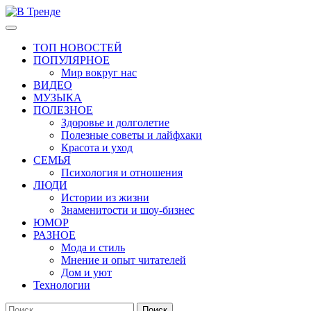
Перейти
к
Основное
В Тренде
Самые свежие новости интернета
содержимому
меню
ТОП НОВОСТЕЙ
ПОПУЛЯРНОЕ
Мир вокруг нас
ВИДЕО
МУЗЫКА
ПОЛЕЗНОЕ
Здоровье и долголетие
Полезные советы и лайфхаки
Красота и уход
СЕМЬЯ
Психология и отношения
ЛЮДИ
Истории из жизни
Знаменитости и шоу-бизнес
ЮМОР
РАЗНОЕ
Мода и стиль
Мнение и опыт читателей
Дом и уют
Технологии
Найти: