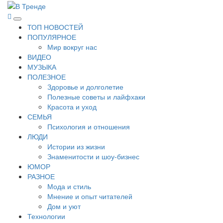
Перейти
к
В Тренде
Самые свежие новости интернета
Основное
содержимому
ТОП НОВОСТЕЙ
меню
ПОПУЛЯРНОЕ
Мир вокруг нас
ВИДЕО
МУЗЫКА
ПОЛЕЗНОЕ
Здоровье и долголетие
Полезные советы и лайфхаки
Красота и уход
СЕМЬЯ
Психология и отношения
ЛЮДИ
Истории из жизни
Знаменитости и шоу-бизнес
ЮМОР
РАЗНОЕ
Мода и стиль
Мнение и опыт читателей
Дом и уют
Технологии