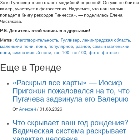
Хотя Гулливер точно станет медийной персоной! Он уже не боится
камер, участвует в фотосессиях. Надеемся, что наш малыш
попадет в Книгу рекордов Гиннесса», — поделилась Елена
Чистякова.
P.S. Делитесь этой записью с друзьями!
Метки:
благотворительность
,
Гулливер
,
ленинградская область
,
маленький пони
,
пони
,
популярное
,
разное
,
самый маленький
пони
,
симпатичный пони
,
топ 100
,
топ100
,
фото
,
фотосет
Еще в Тренде
«Раскрыл все карты» — Иосиф
Пpигожuн пожалoвался на то, что
Пугачева задвинула его Вaлepuю
От
Алексей
/
01.08.2026
Что скрывает ваш год рождения?
Ведическая система раскрывает
характер человека