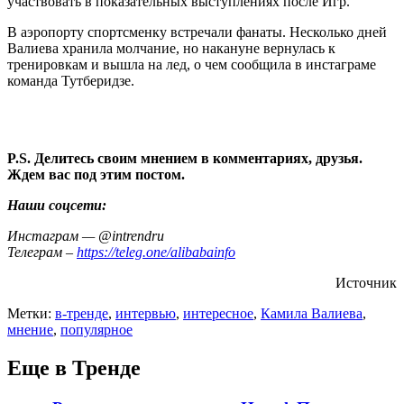
участвовать в показательных выступлениях после Игр.
В аэропорту спортсменку встречали фанаты. Несколько дней
Валиева хранила молчание, но накануне вернулась к
тренировкам и вышла на лед, о чем сообщила в инстаграме
команда Тутберидзе.
P.S. Делитесь своим мнением в комментариях, друзья.
Ждем вас под этим постом.
Наши соцсети:
Инстаграм — @intrendru
Телеграм –
https://teleg.one/alibabainfo
Источник
Метки:
в-тренде
,
интервью
,
интересное
,
Камила Валиева
,
мнение
,
популярное
Еще в Тренде