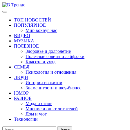
Перейти
к
Основное
В Тренде
Самые свежие новости интернета
содержимому
меню
ТОП НОВОСТЕЙ
ПОПУЛЯРНОЕ
Мир вокруг нас
ВИДЕО
МУЗЫКА
ПОЛЕЗНОЕ
Здоровье и долголетие
Полезные советы и лайфхаки
Красота и уход
СЕМЬЯ
Психология и отношения
ЛЮДИ
Истории из жизни
Знаменитости и шоу-бизнес
ЮМОР
РАЗНОЕ
Мода и стиль
Мнение и опыт читателей
Дом и уют
Технологии
Найти: