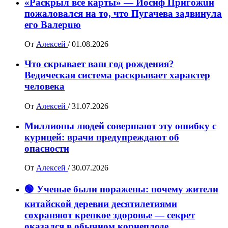
«Раскрыл все карты» — Иосиф Пpигожuн
пожалoвался на то, что Пугачева задвинула
его Вaлepuю
От
Алексей
/
01.08.2026
Что скрывает ваш год рождения?
Ведическая система раскрывает характер
человека
От
Алексей
/
31.07.2026
Миллионы людей совершают эту ошибку с
курицей: врачи предупреждают об
опасности
От
Алексей
/
30.07.2026
🟢 Ученые были поражены: почему жители
китайской деревни десятилетиями
сохраняют крепкое здоровье — секрет
оказался в обычном корнеплоде