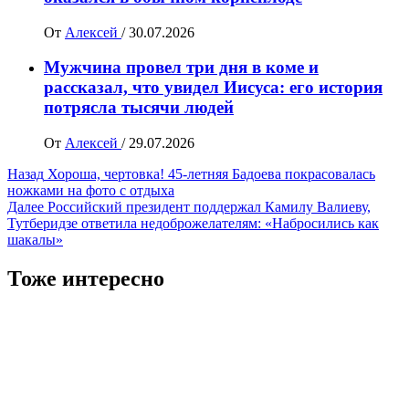
От
Алексей
/
30.07.2026
Мужчина провел три дня в коме и
рассказал, что увидел Иисуса: его история
потрясла тысячи людей
От
Алексей
/
29.07.2026
Навигация
Назад
Хороша, чертовка! 45-летняя Бадоева покрасовалась
ножками на фото с отдыха
записи
Далее
Российский президент поддержал Камилу Валиеву,
Тутберидзе ответила недоброжелателям: «Набросились как
шакалы»
Тоже интересно