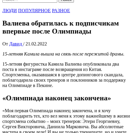
ЛЮДИ
ПОПУЛЯРНОЕ
РАЗНОЕ
Валиева обратилась к подписчикам
впервые после Олимпиады
От
Давид
/
21.02.2022
15-летняя Камила вышла на связь после пережитой драмы.
15-летняя фигуристка Камила Валиева опубликовала два
поста в инстаграме после возвращения из Китая.
Спортсменка, оказавшаяся в центре допингового скандала,
поблагодарила своих тренеров и поклонников за поддержку
на Олимпиаде в Пекине.
«Олимпиада наконец закончена»
«Моя первая Олимпиада наконец закончена, и я хочу
поблагодарить тех, кто вел меня к этому важнейшему в жизни
спортсмена событию – моих тренеров: Этери Георгиевну,
Сергея Викторовича, Даниила Марковича. Вы абсолютные
мастера в своем деле! И вы не только тренируете, но и учите