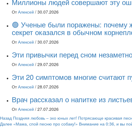
Миллионы людей совершают эту оши
От
Алексей
/
30.07.2026
🟢 Ученые были поражены: почему 
секрет оказался в обычном корнепл
От
Алексей
/
30.07.2026
Эти привычки перед сном незаметно
От
Алексей
/
29.07.2026
Эти 20 симптомов многие считают п
От
Алексей
/
28.07.2026
Врач рассказал о напитке из листь
От
Алексей
/
27.07.2026
Навигация
Назад
Поздняя любовь – эхо юных лет! Потрясающе красивая пес
Далее
«Мама, спой песню про собаку!» Внимание на 0:36, и вы п
записи