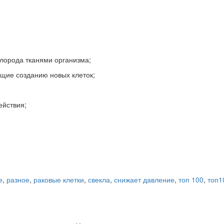
лорода тканями организма;
щие созданию новых клеток;
ействия;
е
,
разное
,
раковые клетки
,
свекла
,
снижает давление
,
топ 100
,
топ1