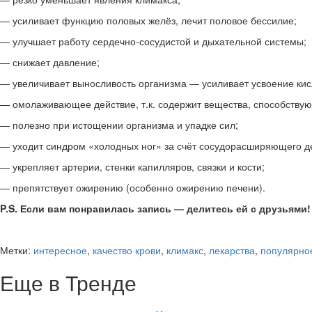
— усиливает функцию половых желёз, лечит половое бессилие;
— улучшает работу сердечно-сосудистой и дыхательной системы;
— снижает давление;
— увеличивает выносливость организма — усиливает усвоение кис
— омолаживающее действие, т.к. содержит вещества, способствую
— полезно при истощении организма и упадке сил;
— уходит синдром «холодных ног» за счёт сосудорасширяющего д
— укрепляет артерии, стенки капилляров, связки и кости;
— препятствует ожирению (особенно ожирению печени).
P.S. Если вам понравилась запись — делитесь ей с друзьями!
Метки:
интересное
,
качество крови
,
климакс
,
лекарства
,
популярно
Еще в Тренде