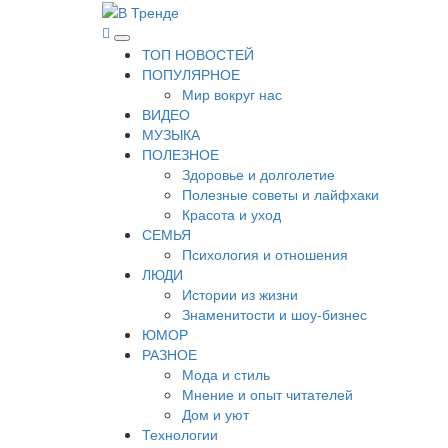
Перейти
к
В Тренде
Самые свежие новости интернета
Основное
содержимому
ТОП НОВОСТЕЙ
меню
ПОПУЛЯРНОЕ
Мир вокруг нас
ВИДЕО
МУЗЫКА
ПОЛЕЗНОЕ
Здоровье и долголетие
Полезные советы и лайфхаки
Красота и уход
СЕМЬЯ
Психология и отношения
ЛЮДИ
Истории из жизни
Знаменитости и шоу-бизнес
ЮМОР
РАЗНОЕ
Мода и стиль
Мнение и опыт читателей
Дом и уют
Технологии