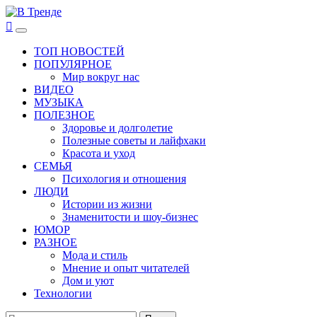
Перейти
к
В Тренде
Самые свежие новости интернета
Основное
содержимому
меню
ТОП НОВОСТЕЙ
ПОПУЛЯРНОЕ
Мир вокруг нас
ВИДЕО
МУЗЫКА
ПОЛЕЗНОЕ
Здоровье и долголетие
Полезные советы и лайфхаки
Красота и уход
СЕМЬЯ
Психология и отношения
ЛЮДИ
Истории из жизни
Знаменитости и шоу-бизнес
ЮМОР
РАЗНОЕ
Мода и стиль
Мнение и опыт читателей
Дом и уют
Технологии
Найти: