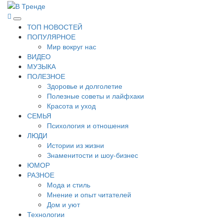
Перейти
к
В Тренде
Самые свежие новости интернета
Основное
содержимому
ТОП НОВОСТЕЙ
меню
ПОПУЛЯРНОЕ
Мир вокруг нас
ВИДЕО
МУЗЫКА
ПОЛЕЗНОЕ
Здоровье и долголетие
Полезные советы и лайфхаки
Красота и уход
СЕМЬЯ
Психология и отношения
ЛЮДИ
Истории из жизни
Знаменитости и шоу-бизнес
ЮМОР
РАЗНОЕ
Мода и стиль
Мнение и опыт читателей
Дом и уют
Технологии