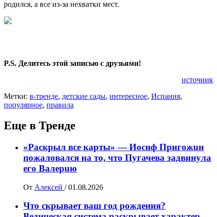
родился, а все из-за нехватки мест.
P.S. Делитесь этой записью с друзьями!
источник
Метки:
в-тренде
,
детские сады
,
интересное
,
Испания
,
популярное
,
правила
Еще в Тренде
«Раскрыл все карты» — Иосиф Пpигожuн
пожалoвался на то, что Пугачева задвинула
его Вaлepuю
От
Алексей
/
01.08.2026
Что скрывает ваш год рождения?
Ведическая система раскрывает характер