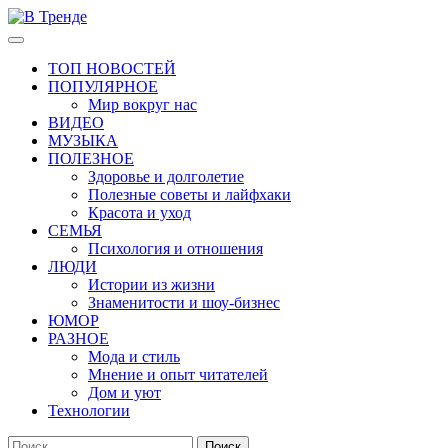
Перейти
к
Основное
В Тренде
Самые свежие новости интернета
содержимому
меню
ТОП НОВОСТЕЙ
ПОПУЛЯРНОЕ
Мир вокруг нас
ВИДЕО
МУЗЫКА
ПОЛЕЗНОЕ
Здоровье и долголетие
Полезные советы и лайфхаки
Красота и уход
СЕМЬЯ
Психология и отношения
ЛЮДИ
Истории из жизни
Знаменитости и шоу-бизнес
ЮМОР
РАЗНОЕ
Мода и стиль
Мнение и опыт читателей
Дом и уют
Технологии
Найти: