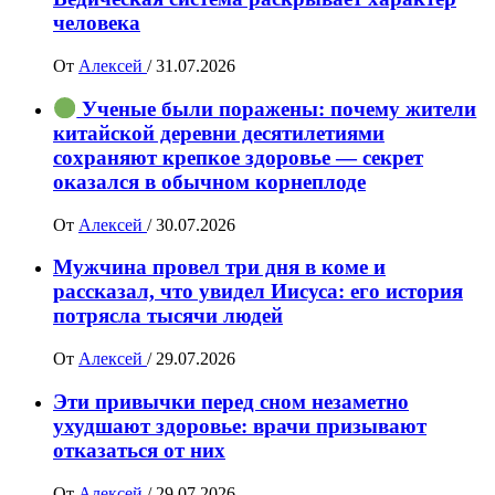
человека
От
Алексей
/
31.07.2026
Ученые были поражены: почему жители
китайской деревни десятилетиями
сохраняют крепкое здоровье — секрет
оказался в обычном корнеплоде
От
Алексей
/
30.07.2026
Мужчина провел три дня в коме и
рассказал, что увидел Иисуса: его история
потрясла тысячи людей
От
Алексей
/
29.07.2026
Эти привычки перед сном незаметно
ухудшают здоровье: врачи призывают
отказаться от них
От
Алексей
/
29.07.2026