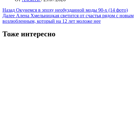
Навигация
Назад
Окунемся в эпоху необузданной моды 90-х (14 фото)
Далее
Алена Хмельницкая светится от счастья рядом с новым
записи
возлюбленным, который на 12 лет моложе нее
Тоже интересно