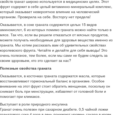
свойств гранат широко используется в медицинских целях. Этот
фрукт содержит в себе целый витаминно-минеральный комплекс,
который оказывает невероятное влияние на человеческий
организм. Проверила на себе. Восторгу нет предела!
Оказывается, в соке граната содержится целых 15 видов
аминокислот, 6 из которых помимо граната можно найти только в
мясе. Так что, если вы решили отказаться от мясных продуктов,
можете получать необходимые для здоровья вещества именно из
граната. Мы хотим рассказать вам об удивительных свойствах
королевского фрукта. Читайте и делайте для себя выводы! Это
очень полезное, тем более, если мы сами не будем следить за
своим здоровьем, кто это сделает за нас?
Полезные свойства граната
Оказывается, в косточках граната содержатся масла, которые
восстанавливают гормональный баланс в организме. Особое
внимание на этот фрукт стоит обратить женщинам, поскольку он
снимает боль при менструации, избавляет от головной боли и
помогает при климаксе.
Выступает в роли природного инсулина
Гранат очень полезен при сахарном диабете. 0,5 чайной ложки
гранатового сока 4 раза в день понижают уровень сахара в крови.