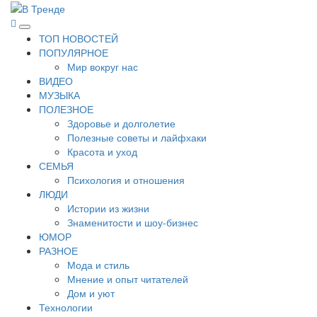
Перейти
к
В Тренде
Самые свежие новости интернета
Основное
содержимому
ТОП НОВОСТЕЙ
меню
ПОПУЛЯРНОЕ
Мир вокруг нас
ВИДЕО
МУЗЫКА
ПОЛЕЗНОЕ
Здоровье и долголетие
Полезные советы и лайфхаки
Красота и уход
СЕМЬЯ
Психология и отношения
ЛЮДИ
Истории из жизни
Знаменитости и шоу-бизнес
ЮМОР
РАЗНОЕ
Мода и стиль
Мнение и опыт читателей
Дом и уют
Технологии