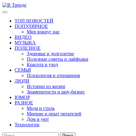
Перейти
к
Основное
В Тренде
Самые свежие новости интернета
содержимому
меню
ТОП НОВОСТЕЙ
ПОПУЛЯРНОЕ
Мир вокруг нас
ВИДЕО
МУЗЫКА
ПОЛЕЗНОЕ
Здоровье и долголетие
Полезные советы и лайфхаки
Красота и уход
СЕМЬЯ
Психология и отношения
ЛЮДИ
Истории из жизни
Знаменитости и шоу-бизнес
ЮМОР
РАЗНОЕ
Мода и стиль
Мнение и опыт читателей
Дом и уют
Технологии
Найти: