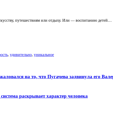
искусству, путешествиям или отдыху. Или — воспитанию детей…
рость
,
удивительно
,
уникальное
алoвался на то, что Пугачева задвинула его Вaл
 система раскрывает характер человека