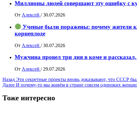
Миллионы людей совершают эту ошибку с ку
От
Алексей
/
30.07.2026
Ученые были поражены: почему жители ки
корнеплоде
От
Алексей
/
30.07.2026
Мужчина провел три дня в коме и рассказал,
От
Алексей
/
29.07.2026
Навигация
Назад
Эти секретные проекты вновь доказывают, что СССР бы
Далее
И почему-то мы живём в стране совсем одиноких женщ
записи
Тоже интересно