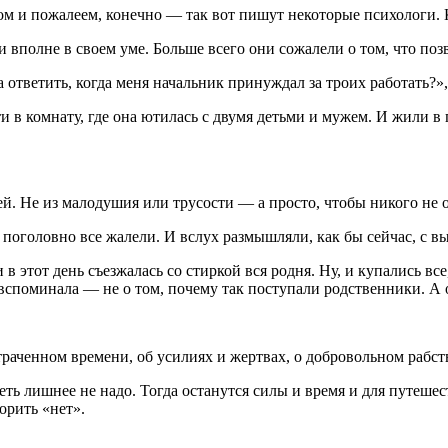
 этом и пожалеем, конечно — так вот пишут некоторые психологи.
полне в своем уме. Больше всего они сожалели о том, что позв
 ответить, когда меня начальник принуждал за троих работать?»
 в комнату, где она ютилась с двумя детьми и мужем. И жили в г
 Не из малодушия или трусости — а просто, чтобы никого не об
 поголовно все жалели. И вслух размышляли, как бы сейчас, с в
в этот день съезжалась со стиркой вся родня. Ну, и купались все
 вспоминала — не о том, почему так поступали родственники. А 
траченном времени, об усилиях и жертвах, о добровольном рабст
ь лишнее не надо. Тогда останутся силы и время и для путешеств
орить «нет».