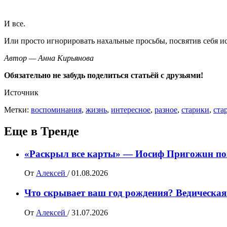
И все.
Или просто игнорировать нахальные просьбы, посвятив себя 
Автор — Анна Кирьянова
Обязательно не забудь поделиться статьёй с друзьями!
Источник
Метки:
воспоминания
,
жизнь
,
интересное
,
разное
,
старики
,
ста
Еще в Тренде
«Раскрыл все карты» — Иосиф Пpигожuн пож
От
Алексей
/
01.08.2026
Что скрывает ваш год рождения? Ведическая
От
Алексей
/
31.07.2026