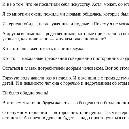
И не о том, что не посвятили себя искусству. Хотя, может, об
Я со многими очень пожилыми людьми общалась, которые были в
И терпели обиды, незаслуженные и подлые. «Почему я не могла
А другая вспоминала родственников, которые приезжали в гости
угощала, как положено — хотя кем такое положено?
Кто-то терпел жестокость пьяницы-мужа.
Кто-то — нахальные требования совершенно посторонних людей.
Остаться в глазах потребителей добрым человеком. Вот об этом
Горячую воду давали раз в неделю. И к женщине с тремя детьми 
детей. И в девяносто лет она с горечью и недоумением об этом
Ей было обидно очень!
Вот о чем мы точно будем жалеть — о бесцельно и бездарно по
О ненужном терпении — которое никто не ценил. Так что терпет
останется. А горечи в душе не будет — надо просто учиться гов