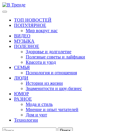
Перейти
к
Основное
В Тренде
Самые свежие новости интернета
содержимому
меню
ТОП НОВОСТЕЙ
ПОПУЛЯРНОЕ
Мир вокруг нас
ВИДЕО
МУЗЫКА
ПОЛЕЗНОЕ
Здоровье и долголетие
Полезные советы и лайфхаки
Красота и уход
СЕМЬЯ
Психология и отношения
ЛЮДИ
Истории из жизни
Знаменитости и шоу-бизнес
ЮМОР
РАЗНОЕ
Мода и стиль
Мнение и опыт читателей
Дом и уют
Технологии
Найти: