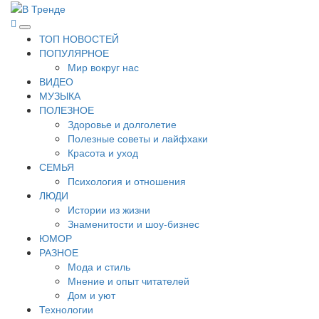
Перейти
к
В Тренде
Самые свежие новости интернета
Основное
содержимому
ТОП НОВОСТЕЙ
меню
ПОПУЛЯРНОЕ
Мир вокруг нас
ВИДЕО
МУЗЫКА
ПОЛЕЗНОЕ
Здоровье и долголетие
Полезные советы и лайфхаки
Красота и уход
СЕМЬЯ
Психология и отношения
ЛЮДИ
Истории из жизни
Знаменитости и шоу-бизнес
ЮМОР
РАЗНОЕ
Мода и стиль
Мнение и опыт читателей
Дом и уют
Технологии