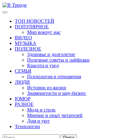
Перейти
к
Основное
В Тренде
Самые свежие новости интернета
содержимому
меню
ТОП НОВОСТЕЙ
ПОПУЛЯРНОЕ
Мир вокруг нас
ВИДЕО
МУЗЫКА
ПОЛЕЗНОЕ
Здоровье и долголетие
Полезные советы и лайфхаки
Красота и уход
СЕМЬЯ
Психология и отношения
ЛЮДИ
Истории из жизни
Знаменитости и шоу-бизнес
ЮМОР
РАЗНОЕ
Мода и стиль
Мнение и опыт читателей
Дом и уют
Технологии
Найти: