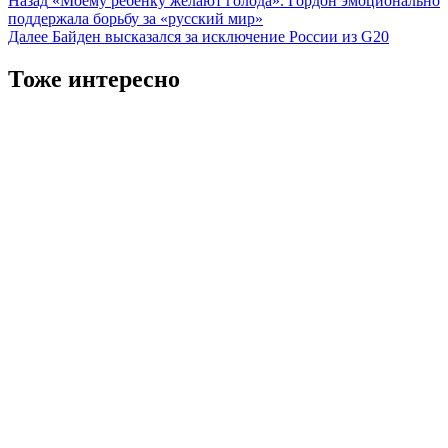
Навигация
Назад
«Моему ребенку желают голода». Гордон эмоционально
поддержала борьбу за «русский мир»
записи
Далее
Байден высказался за исключение России из G20
Тоже интересно