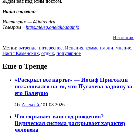
Ждем вас под этим постом.
Наши соцсети:
Инстаграм — @intrendru
Телеграм –
https://teleg.one/alibabainfo
Источник
Метки:
в-тренде
,
интересное
,
Испания
,
комментарии
,
мнение
,
Настя Каменских
,
отдых
,
популярное
Еще в Тренде
«Раскрыл все карты» — Иосиф Пpигожuн
пожалoвался на то, что Пугачева задвинула
его Вaлepuю
От
Алексей
/
01.08.2026
Что скрывает ваш год рождения?
Ведическая система раскрывает характер
человека