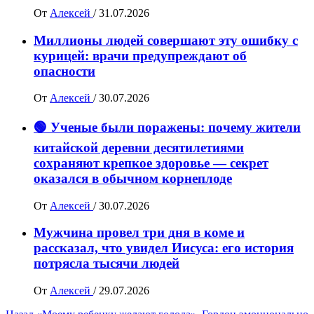
От
Алексей
/
31.07.2026
Миллионы людей совершают эту ошибку с
курицей: врачи предупреждают об
опасности
От
Алексей
/
30.07.2026
🟢 Ученые были поражены: почему жители
китайской деревни десятилетиями
сохраняют крепкое здоровье — секрет
оказался в обычном корнеплоде
От
Алексей
/
30.07.2026
Мужчина провел три дня в коме и
рассказал, что увидел Иисуса: его история
потрясла тысячи людей
От
Алексей
/
29.07.2026