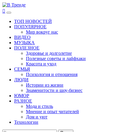
Перейти
к
В Тренде
Самые свежие новости интернета
Основное
содержимому
меню
ТОП НОВОСТЕЙ
ПОПУЛЯРНОЕ
Мир вокруг нас
ВИДЕО
МУЗЫКА
ПОЛЕЗНОЕ
Здоровье и долголетие
Полезные советы и лайфхаки
Красота и уход
СЕМЬЯ
Психология и отношения
ЛЮДИ
Истории из жизни
Знаменитости и шоу-бизнес
ЮМОР
РАЗНОЕ
Мода и стиль
Мнение и опыт читателей
Дом и уют
Технологии
Найти: