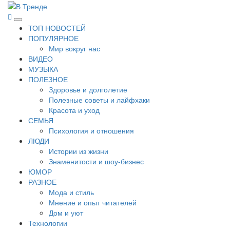
Перейти
к
В Тренде
Самые свежие новости интернета
Основное
содержимому
ТОП НОВОСТЕЙ
меню
ПОПУЛЯРНОЕ
Мир вокруг нас
ВИДЕО
МУЗЫКА
ПОЛЕЗНОЕ
Здоровье и долголетие
Полезные советы и лайфхаки
Красота и уход
СЕМЬЯ
Психология и отношения
ЛЮДИ
Истории из жизни
Знаменитости и шоу-бизнес
ЮМОР
РАЗНОЕ
Мода и стиль
Мнение и опыт читателей
Дом и уют
Технологии