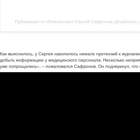
Публикация от Иллюзионист Сергей Сафронов (@safronov_
Как выяснилось, у Сергея накопилось немало претензий к журналис
добыть информацию у медицинского персонала. Несколько неприятн
уже попрощались», – пожаловался Сафронов. Он подчеркнул, что о