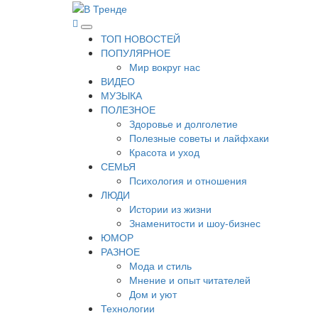
Перейти
к
В Тренде
Самые свежие новости интернета
Основное
содержимому
ТОП НОВОСТЕЙ
меню
ПОПУЛЯРНОЕ
Мир вокруг нас
ВИДЕО
МУЗЫКА
ПОЛЕЗНОЕ
Здоровье и долголетие
Полезные советы и лайфхаки
Красота и уход
СЕМЬЯ
Психология и отношения
ЛЮДИ
Истории из жизни
Знаменитости и шоу-бизнес
ЮМОР
РАЗНОЕ
Мода и стиль
Мнение и опыт читателей
Дом и уют
Технологии