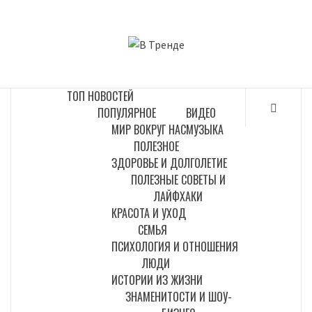
Перейти
к
В ТРЕНДЕ
содержимому
САМЫЕ СВЕЖИЕ НОВОСТИ ИНТЕРНЕТА
ТОП НОВОСТЕЙ
ПОПУЛЯРНОЕ
ВИДЕО
МИР ВОКРУГ НАС
МУЗЫКА
ПОЛЕЗНОЕ
ЗДОРОВЬЕ И ДОЛГОЛЕТИЕ
ПОЛЕЗНЫЕ СОВЕТЫ И
ЛАЙФХАКИ
КРАСОТА И УХОД
СЕМЬЯ
ПСИХОЛОГИЯ И ОТНОШЕНИЯ
ЛЮДИ
ИСТОРИИ ИЗ ЖИЗНИ
ЗНАМЕНИТОСТИ И ШОУ-