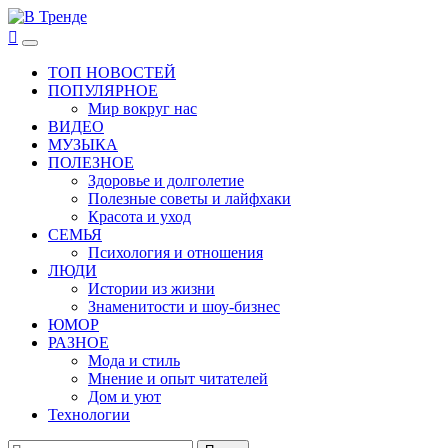
Перейти
к
В Тренде
Самые свежие новости интернета
Основное
содержимому
меню
ТОП НОВОСТЕЙ
ПОПУЛЯРНОЕ
Мир вокруг нас
ВИДЕО
МУЗЫКА
ПОЛЕЗНОЕ
Здоровье и долголетие
Полезные советы и лайфхаки
Красота и уход
СЕМЬЯ
Психология и отношения
ЛЮДИ
Истории из жизни
Знаменитости и шоу-бизнес
ЮМОР
РАЗНОЕ
Мода и стиль
Мнение и опыт читателей
Дом и уют
Технологии
Найти: