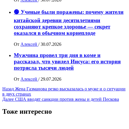
🟢 Ученые были поражены: почему жители
китайской деревни десятилетиями
сохраняют крепкое здоровье — секрет
оказался в обычном корнеплоде
От
Алексей
/
30.07.2026
Мужчина провел три дня в коме и
рассказал, что увидел Иисуса: его история
потрясла тысячи людей
От
Алексей
/
29.07.2026
Навигация
Назад
Жена Газманова резко высказалась о муже и о ситуации
в двух странах
записи
Далее
США вводят санкции против жены и детей Пескова
Тоже интересно