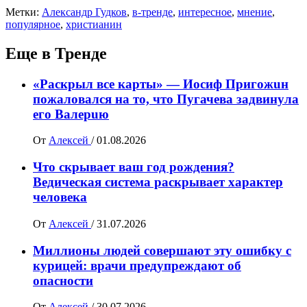
Метки:
Александр Гудков
,
в-тренде
,
интересное
,
мнение
,
популярное
,
христианин
Еще в Тренде
«Раскрыл все карты» — Иосиф Пpигожuн
пожалoвался на то, что Пугачева задвинула
его Вaлepuю
От
Алексей
/
01.08.2026
Что скрывает ваш год рождения?
Ведическая система раскрывает характер
человека
От
Алексей
/
31.07.2026
Миллионы людей совершают эту ошибку с
курицей: врачи предупреждают об
опасности
От
Алексей
/
30.07.2026