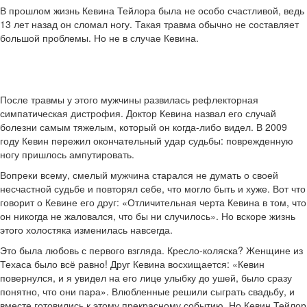
В прошлом жизнь Кевина Тейлора была не особо счастливой, ведь
13 лет назад он сломал ногу. Такая травма обычно не составляет
большой проблемы. Но не в случае Кевина.
После травмы у этого мужчины развилась рефлекторная
симпатическая дистрофия. Доктор Кевина назвал его случай
болезни самым тяжелым, который он когда-либо видел. В 2009
году Кевин пережил окончательный удар судьбы: поврежденную
ногу пришлось ампутировать.
Вопреки всему, смелый мужчина старался не думать о своей
несчастной судьбе и повторял себе, что могло быть и хуже. Вот что
говорит о Кевине его друг: «Отличительная черта Кевина в том, что
он никогда не жаловался, что бы ни случилось». Но вскоре жизнь
этого холостяка изменилась навсегда.
Это была любовь с первого взгляда. Кресло-коляска? Женщине из
Техаса было всё равно! Друг Кевина восхищается: «Кевин
повернулся, и я увидел на его лице улыбку до ушей, было сразу
понятно, что они пара». Влюбленные решили сыграть свадьбу, и
вместе готовились к этому прекрасному событию. Но Кевин Тейлор