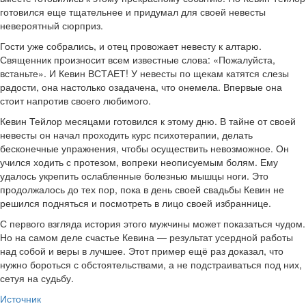
готовился еще тщательнее и придумал для своей невесты
невероятный сюрприз.
Гости уже собрались, и отец провожает невесту к алтарю.
Священник произносит всем известные слова: «Пожалуйста,
встаньте». И Кевин ВСТАЕТ! У невесты по щекам катятся слезы
радости, она настолько озадачена, что онемела. Впервые она
стоит напротив своего любимого.
Кевин Тейлор месяцами готовился к этому дню. В тайне от своей
невесты он начал проходить курс психотерапии, делать
бесконечные упражнения, чтобы осуществить невозможное. Он
учился ходить с протезом, вопреки неописуемым болям. Ему
удалось укрепить ослабленные болезнью мышцы ноги. Это
продолжалось до тех пор, пока в день своей свадьбы Кевин не
решился подняться и посмотреть в лицо своей избраннице.
С первого взгляда история этого мужчины может показаться чудом.
Но на самом деле счастье Кевина — результат усердной работы
над собой и веры в лучшее. Этот пример ещё раз доказал, что
нужно бороться с обстоятельствами, а не подстраиваться под них,
сетуя на судьбу.
Источник