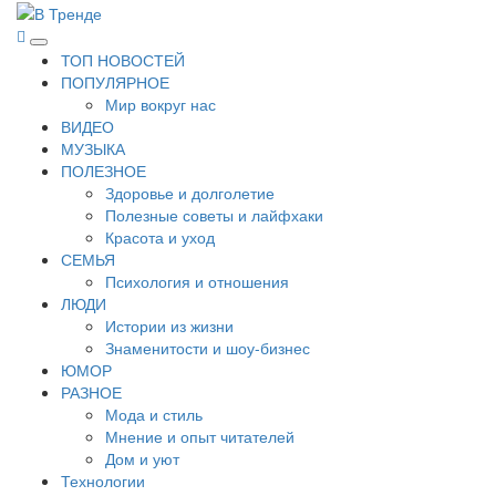
Перейти
к
В Тренде
Самые свежие новости интернета
Основное
содержимому
ТОП НОВОСТЕЙ
меню
ПОПУЛЯРНОЕ
Мир вокруг нас
ВИДЕО
МУЗЫКА
ПОЛЕЗНОЕ
Здоровье и долголетие
Полезные советы и лайфхаки
Красота и уход
СЕМЬЯ
Психология и отношения
ЛЮДИ
Истории из жизни
Знаменитости и шоу-бизнес
ЮМОР
РАЗНОЕ
Мода и стиль
Мнение и опыт читателей
Дом и уют
Технологии