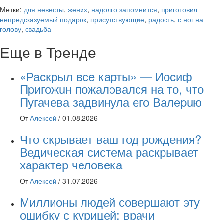
Метки:
для невесты
,
жених
,
надолго запомнится
,
приготовил
непредсказуемый подарок
,
присутствующие
,
радость
,
с ног на
голову
,
свадьба
Еще в Тренде
«Раскрыл все карты» — Иосиф
Пpигожuн пожалoвался на то, что
Пугачева задвинула его Вaлepuю
От
Алексей
/
01.08.2026
Что скрывает ваш год рождения?
Ведическая система раскрывает
характер человека
От
Алексей
/
31.07.2026
Миллионы людей совершают эту
ошибку с курицей: врачи