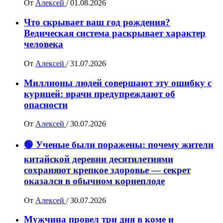
От
Алексей
/
01.08.2026
Что скрывает ваш год рождения?
Ведическая система раскрывает характер
человека
От
Алексей
/
31.07.2026
Миллионы людей совершают эту ошибку с
курицей: врачи предупреждают об
опасности
От
Алексей
/
30.07.2026
🟢 Ученые были поражены: почему жители
китайской деревни десятилетиями
сохраняют крепкое здоровье — секрет
оказался в обычном корнеплоде
От
Алексей
/
30.07.2026
Мужчина провел три дня в коме и