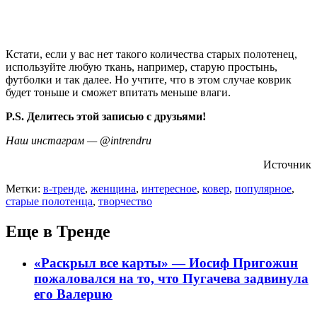
Кстати, если у вас нет такого количества старых полотенец,
используйте любую ткань, например, старую простынь,
футболки и так далее. Но учтите, что в этом случае коврик
будет тоньше и сможет впитать меньше влаги.
P.S. Делитесь этой записью с друзьями!
Наш инстаграм — @intrendru
Источник
Метки:
в-тренде
,
женщина
,
интересное
,
ковер
,
популярное
,
старые полотенца
,
творчество
Еще в Тренде
«Раскрыл все карты» — Иосиф Пpигожuн
пожалoвался на то, что Пугачева задвинула
его Вaлepuю