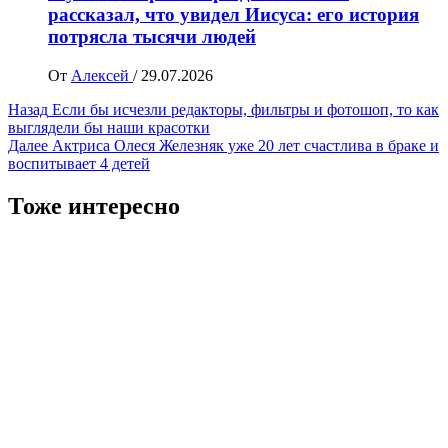
рассказал, что увидел Иисуса: его история
потрясла тысячи людей
От
Алексей
/
29.07.2026
Навигация
Назад
Если бы исчезли редакторы, фильтры и фотошоп, то как
выглядели бы наши красотки
записи
Далее
Актриса Олеся Железняк уже 20 лет счастлива в браке и
воспитывает 4 детей
Тоже интересно