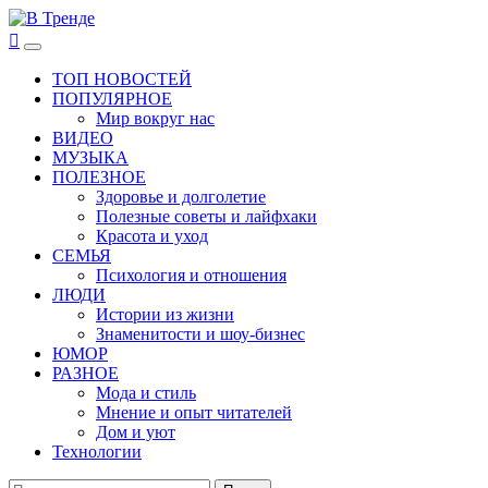
Перейти
к
В Тренде
Самые свежие новости интернета
Основное
содержимому
меню
ТОП НОВОСТЕЙ
ПОПУЛЯРНОЕ
Мир вокруг нас
ВИДЕО
МУЗЫКА
ПОЛЕЗНОЕ
Здоровье и долголетие
Полезные советы и лайфхаки
Красота и уход
СЕМЬЯ
Психология и отношения
ЛЮДИ
Истории из жизни
Знаменитости и шоу-бизнес
ЮМОР
РАЗНОЕ
Мода и стиль
Мнение и опыт читателей
Дом и уют
Технологии
Найти: