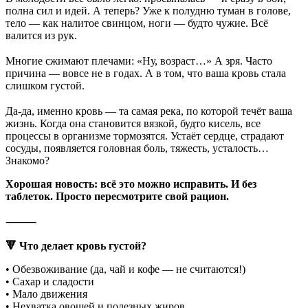
полна сил и идей. А теперь? Уже к полудню туман в голове,
тело — как налитое свинцом, ноги — будто чужие. Всё
валится из рук.
⠀
Многие сжимают плечами: «Ну, возраст…» А зря. Часто
причина — вовсе не в годах. А в том, что ваша кровь стала
слишком густой.
⠀
Да-да, именно кровь — та самая река, по которой течёт ваша
жизнь. Когда она становится вязкой, будто кисель, все
процессы в организме тормозятся. Устаёт сердце, страдают
сосуды, появляется головная боль, тяжесть, усталость…
Знакомо?
Хорошая новость: всё это можно исправить. И без
таблеток. Просто пересмотрите свой рацион.
⸻
🔻 Что делает кровь густой?
• Обезвоживание (да, чай и кофе — не считаются!)
• Сахар и сладости
• Мало движения
• Нехватка овощей и полезных жиров