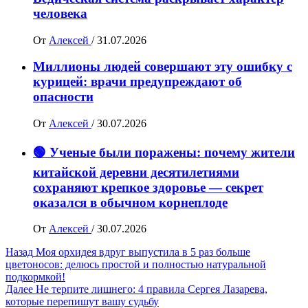
человека
От
Алексей
/
31.07.2026
Миллионы людей совершают эту ошибку с
курицей: врачи предупреждают об
опасности
От
Алексей
/
30.07.2026
🟢 Ученые были поражены: почему жители
китайской деревни десятилетиями
сохраняют крепкое здоровье — секрет
оказался в обычном корнеплоде
От
Алексей
/
30.07.2026
Навигация
Назад
Моя орхидея вдруг выпустила в 5 раз больше
цветоносов: делюсь простой и полностью натуральной
записи
подкормкой!
Далее
Не терпите лишнего: 4 правила Сергея Лазарева,
которые перепишут вашу судьбу