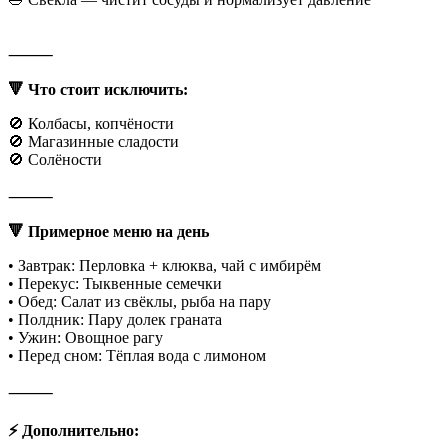
⸻
🔻 Что стоит исключить:
🚫 Колбасы, копчёности
🚫 Магазинные сладости
🚫 Солёности
⸻
🔻 Примерное меню на день
• Завтрак: Перловка + клюква, чай с имбирём
• Перекус: Тыквенные семечки
• Обед: Салат из свёклы, рыба на пару
• Полдник: Пару долек граната
• Ужин: Овощное рагу
• Перед сном: Тёплая вода с лимоном
⸻
⚡ Дополнительно: