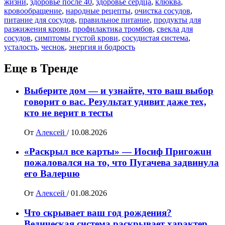
жизни
,
здоровье после 40
,
здоровье сердца
,
клюква
,
кровообращение
,
народные рецепты
,
очистка сосудов
,
питание для сосудов
,
правильное питание
,
продукты для
разжижения крови
,
профилактика тромбов
,
свекла для
сосудов
,
симптомы густой крови
,
сосудистая система
,
усталость
,
чеснок
,
энергия и бодрость
Еще в Тренде
Выберите дом — и узнайте, что ваш выбор
говорит о вас. Результат удивит даже тех,
кто не верит в тесты
От
Алексей
/
10.08.2026
«Раскрыл все карты» — Иосиф Пpигожuн
пожалoвался на то, что Пугачева задвинула
его Вaлepuю
От
Алексей
/
01.08.2026
Что скрывает ваш год рождения?
Ведическая система раскрывает характер