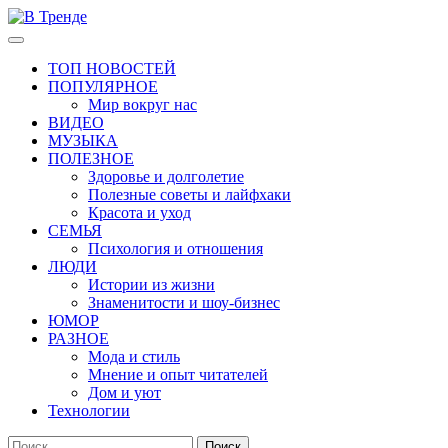
Перейти
к
Основное
В Тренде
Самые свежие новости интернета
содержимому
меню
ТОП НОВОСТЕЙ
ПОПУЛЯРНОЕ
Мир вокруг нас
ВИДЕО
МУЗЫКА
ПОЛЕЗНОЕ
Здоровье и долголетие
Полезные советы и лайфхаки
Красота и уход
СЕМЬЯ
Психология и отношения
ЛЮДИ
Истории из жизни
Знаменитости и шоу-бизнес
ЮМОР
РАЗНОЕ
Мода и стиль
Мнение и опыт читателей
Дом и уют
Технологии
Найти: