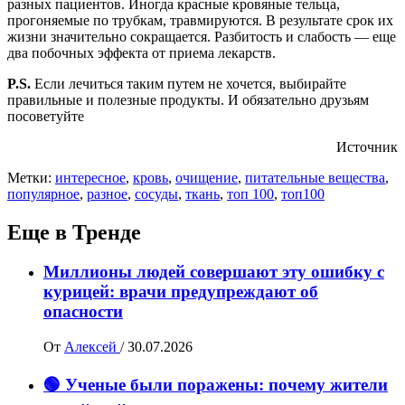
разных пациентов. Иногда красные кровяные тельца,
прогоняемые по трубкам, травмируются. В результате срок их
жизни значительно сокращается. Разбитость и слабость — еще
два побочных эффекта от приема лекарств.
P.S.
Если лечиться таким путем не хочется, выбирайте
правильные и полезные продукты. И обязательно друзьям
посоветуйте
Источник
Метки:
интересное
,
кровь
,
очищение
,
питательные вещества
,
популярное
,
разное
,
сосуды
,
ткань
,
топ 100
,
топ100
Еще в Тренде
Миллионы людей совершают эту ошибку с
курицей: врачи предупреждают об
опасности
От
Алексей
/
30.07.2026
🟢 Ученые были поражены: почему жители