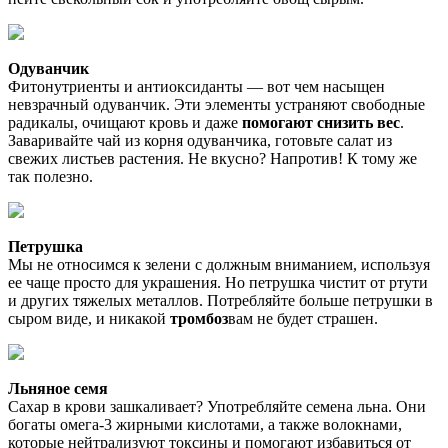
Одуванчик
Фитонутриенты и антиоксиданты — вот чем насыщен
невзрачный одуванчик. Эти элементы устраняют свободные
радикалы, очищают кровь и даже
помогают снизить вес
.
Заваривайте чай из корня одуванчика, готовьте салат из
свежих листьев растения. Не вкусно? Напротив! К тому же
так полезно.
Петрушка
Мы не относимся к зелени с должным вниманием, используя
ее чаще просто для украшения. Но петрушка чистит от ртути
и других тяжелых металлов. Потребляйте больше петрушки в
сыром виде, и никакой
тромбоз
вам не будет страшен.
Льняное семя
Сахар в крови зашкаливает? Употребляйте семена льна. Они
богаты омега-3 жирными кислотами, а также волокнами,
которые нейтрализуют токсины и помогают избавиться от