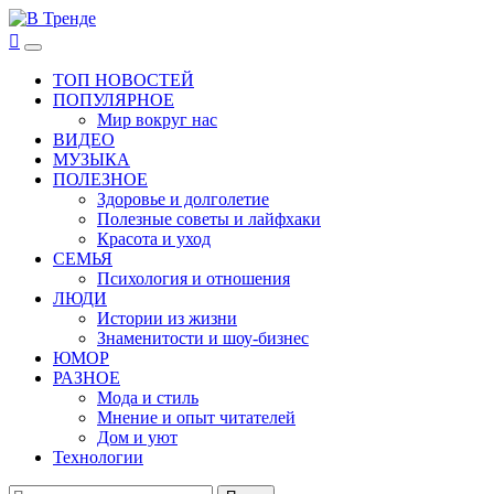
Перейти
к
В Тренде
Самые свежие новости интернета
Основное
содержимому
меню
ТОП НОВОСТЕЙ
ПОПУЛЯРНОЕ
Мир вокруг нас
ВИДЕО
МУЗЫКА
ПОЛЕЗНОЕ
Здоровье и долголетие
Полезные советы и лайфхаки
Красота и уход
СЕМЬЯ
Психология и отношения
ЛЮДИ
Истории из жизни
Знаменитости и шоу-бизнес
ЮМОР
РАЗНОЕ
Мода и стиль
Мнение и опыт читателей
Дом и уют
Технологии
Найти: