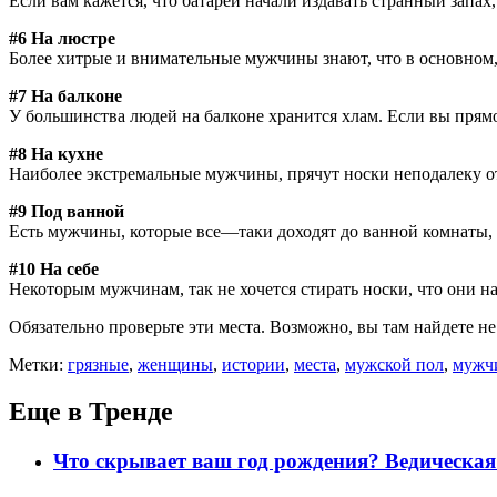
Если вам кажется, что батареи начали издавать странный запах
#6 На люстре
Более хитрые и внимательные мужчины знают, что в основном,
#7 На балконе
У большинства людей на балконе хранится хлам. Если вы прямо
#8 На кухне
Наиболее экстремальные мужчины, прячут носки неподалеку от
#9 Под ванной
Есть мужчины, которые все—таки доходят до ванной комнаты, ч
#10 На себе
Некоторым мужчинам, так не хочется стирать носки, что они на
Обязательно проверьте эти места. Возможно, вы там найдете не
Метки:
грязные
,
женщины
,
истории
,
места
,
мужской пол
,
мужч
Еще в Тренде
Что скрывает ваш год рождения? Ведическая