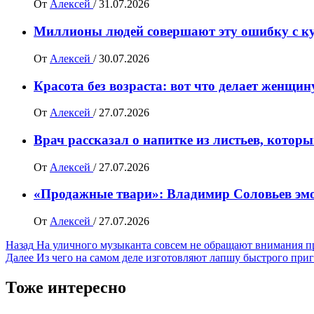
От
Алексей
/
31.07.2026
Миллионы людей совершают эту ошибку с ку
От
Алексей
/
30.07.2026
Красота без возраста: вот что делает женщи
От
Алексей
/
27.07.2026
Врач рассказал о напитке из листьев, котор
От
Алексей
/
27.07.2026
«Продажные твари»: Владимир Соловьев эмо
От
Алексей
/
27.07.2026
Навигация
Назад
На уличного музыканта совсем не обращают внимания п
Далее
Из чего на самом деле изготовляют лапшу быстрого при
записи
Тоже интересно