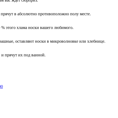
ам вас ждет сюрприз.
 прячут в абсолютно противоположно полу месте.
0 % этого хлама носки вашего любимого.
рашные, оставляют носки в микроволновке или хлебнице.
 и прячут их под ванной.
00