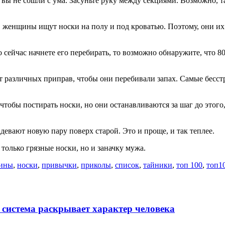
, вы не сошли с ума. Засуньте руку между секциями. Возможно, т
 женщины ищут носки на полу и под кроватью. Поэтому, они их
 сейчас начнете его перебирать, то возможно обнаружите, что 8
 различных приправ, чтобы они перебивали запах. Самые бесст
тобы постирать носки, но они останавливаются за шаг до этого,
девают новую пару поверх старой. Это и проще, и так теплее.
 только грязные носки, но и заначку мужа.
ины
,
носки
,
привычки
,
приколы
,
список
,
тайники
,
топ 100
,
топ1
 система раскрывает характер человека