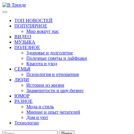
Перейти
к
Основное
В Тренде
Самые свежие новости интернета
содержимому
меню
ТОП НОВОСТЕЙ
ПОПУЛЯРНОЕ
Мир вокруг нас
ВИДЕО
МУЗЫКА
ПОЛЕЗНОЕ
Здоровье и долголетие
Полезные советы и лайфхаки
Красота и уход
СЕМЬЯ
Психология и отношения
ЛЮДИ
Истории из жизни
Знаменитости и шоу-бизнес
ЮМОР
РАЗНОЕ
Мода и стиль
Мнение и опыт читателей
Дом и уют
Технологии
Найти: