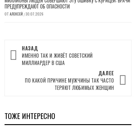
МИЛЛИОНЫ ЛЮДЕЙ СОВЕРШАЮТ ЭТУ ОШИБКУ С КУРИЦЕЙ: ВРАЧИ
ПРЕДУПРЕЖДАЮТ ОБ ОПАСНОСТИ
ОТ
АЛЕКСЕЙ
30.07.2026
/
Навигация
НАЗАД
записи
ИМЕННО ТАК И ЖИВЁТ СОВЕТСКИЙ
МИЛЛИАРДЕР В США
ДАЛЕЕ
ПО КАКОЙ ПРИЧИНЕ МУЖЧИНЫ ТАК ЧАСТО
ТЕРЯЮТ ЛЮБИМЫХ ЖЕНЩИН
ТОЖЕ ИНТЕРЕСНО