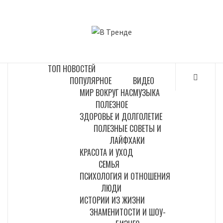
Перейти
к
В ТРЕНДЕ
содержимому
САМЫЕ СВЕЖИЕ НОВОСТИ ИНТЕРНЕТА
ТОП НОВОСТЕЙ
ПОПУЛЯРНОЕ
ВИДЕО
МИР ВОКРУГ НАС
МУЗЫКА
ПОЛЕЗНОЕ
ЗДОРОВЬЕ И ДОЛГОЛЕТИЕ
ПОЛЕЗНЫЕ СОВЕТЫ И
ЛАЙФХАКИ
КРАСОТА И УХОД
СЕМЬЯ
ПСИХОЛОГИЯ И ОТНОШЕНИЯ
ЛЮДИ
ИСТОРИИ ИЗ ЖИЗНИ
ЗНАМЕНИТОСТИ И ШОУ-