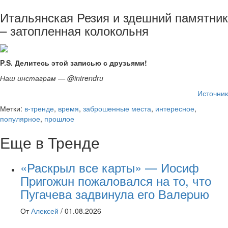
Итальянская Резия и здешний памятник
– затопленная колокольня
P.S. Делитесь этой записью с друзьями!
Наш инстаграм — @intrendru
Источник
Метки:
в-тренде
,
время
,
заброшенные места
,
интересное
,
популярное
,
прошлое
Еще в Тренде
«Раскрыл все карты» — Иосиф
Пpигожuн пожалoвался на то, что
Пугачева задвинула его Вaлepuю
От
Алексей
/
01.08.2026