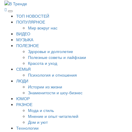
Перейти
к
В Тренде
Самые свежие новости интернета
Основное
содержимому
ТОП НОВОСТЕЙ
меню
ПОПУЛЯРНОЕ
Мир вокруг нас
ВИДЕО
МУЗЫКА
ПОЛЕЗНОЕ
Здоровье и долголетие
Полезные советы и лайфхаки
Красота и уход
СЕМЬЯ
Психология и отношения
ЛЮДИ
Истории из жизни
Знаменитости и шоу-бизнес
ЮМОР
РАЗНОЕ
Мода и стиль
Мнение и опыт читателей
Дом и уют
Технологии