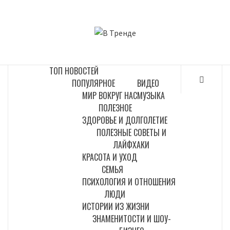
Перейти
к
В ТРЕНДЕ
содержимому
САМЫЕ СВЕЖИЕ НОВОСТИ ИНТЕРНЕТА
ТОП НОВОСТЕЙ
ПОПУЛЯРНОЕ
ВИДЕО
МИР ВОКРУГ НАС
МУЗЫКА
ПОЛЕЗНОЕ
ЗДОРОВЬЕ И ДОЛГОЛЕТИЕ
ПОЛЕЗНЫЕ СОВЕТЫ И
ЛАЙФХАКИ
КРАСОТА И УХОД
СЕМЬЯ
ПСИХОЛОГИЯ И ОТНОШЕНИЯ
ЛЮДИ
ИСТОРИИ ИЗ ЖИЗНИ
ЗНАМЕНИТОСТИ И ШОУ-