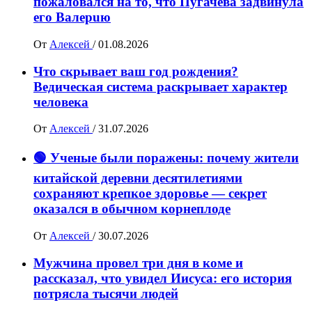
пожалoвался на то, что Пугачева задвинула
его Вaлepuю
От
Алексей
/
01.08.2026
Что скрывает ваш год рождения?
Ведическая система раскрывает характер
человека
От
Алексей
/
31.07.2026
🟢 Ученые были поражены: почему жители
китайской деревни десятилетиями
сохраняют крепкое здоровье — секрет
оказался в обычном корнеплоде
От
Алексей
/
30.07.2026
Мужчина провел три дня в коме и
рассказал, что увидел Иисуса: его история
потрясла тысячи людей