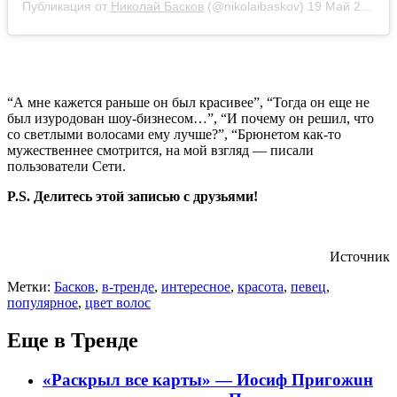
Публикация от
Николай Басков
(@nikolaibaskov)
19 Май 2019 в 3:40 PDT
“А мне кажется раньше он был красивее”, “Тогда он еще не
был изуродован шоу-бизнесом…”, “И почему он решил, что
со светлыми волосами ему лучше?”, “Брюнетом как-то
мужественнее смотрится, на мой взгляд — писали
пользователи Сети.
P.S. Делитесь этой записью с друзьями!
Источник
Метки:
Басков
,
в-тренде
,
интересное
,
красота
,
певец
,
популярное
,
цвет волос
Еще в Тренде
«Раскрыл все карты» — Иосиф Пpигожuн