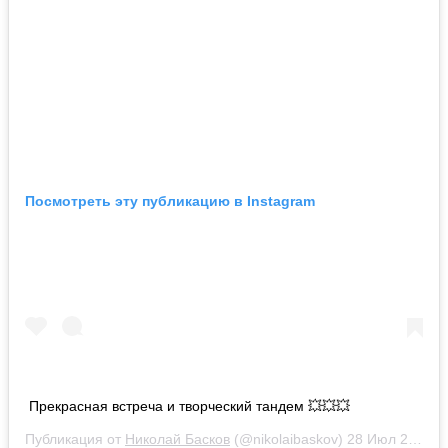
Посмотреть эту публикацию в Instagram
Прекрасная встреча и творческий тандем 💥💥💥
Публикация от
Николай Басков
(@nikolaibaskov)
28 Июл 2019 в 4:17 PDT