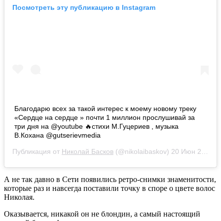
Посмотреть эту публикацию в Instagram
Благодарю всех за такой интерес к моему новому треку
«Сердце на сердце » почти 1 миллион прослушивай за
три дня на @youtube 🔥стихи М.Гуцериев , музыка
В.Кохана @gutserievmedia
Публикация от
Николай Басков
(@nikolaibaskov)
20 Июн 2019 в 6:28 PDT
А не так давно в Сети появились ретро-снимки знаменитости,
которые раз и навсегда поставили точку в споре о цвете волос
Николая.
Оказывается, никакой он не блондин, а самый настоящий