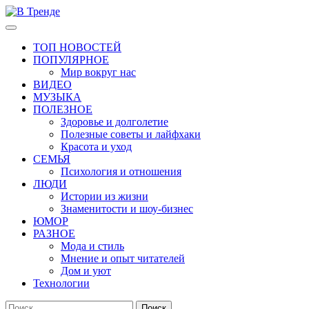
Перейти
к
Основное
В Тренде
Самые свежие новости интернета
содержимому
меню
ТОП НОВОСТЕЙ
ПОПУЛЯРНОЕ
Мир вокруг нас
ВИДЕО
МУЗЫКА
ПОЛЕЗНОЕ
Здоровье и долголетие
Полезные советы и лайфхаки
Красота и уход
СЕМЬЯ
Психология и отношения
ЛЮДИ
Истории из жизни
Знаменитости и шоу-бизнес
ЮМОР
РАЗНОЕ
Мода и стиль
Мнение и опыт читателей
Дом и уют
Технологии
Найти: