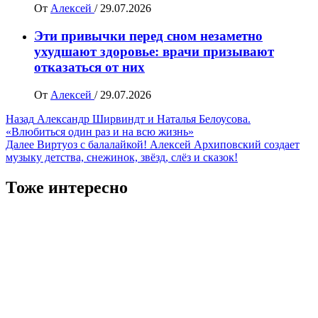
От
Алексей
/
29.07.2026
Эти привычки перед сном незаметно
ухудшают здоровье: врачи призывают
отказаться от них
От
Алексей
/
29.07.2026
Навигация
Назад
Александр Ширвиндт и Наталья Белоусова.
«Влюбиться один раз и на всю жизнь»
записи
Далее
Виртуоз с балалайкой! Алексей Архиповский создает
музыку детства, снежинок, звёзд, слёз и сказок!
Тоже интересно