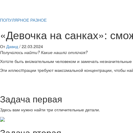
ПОПУЛЯРНОЕ
РАЗНОЕ
«Девочка на санках»: смо
От
Давид
/
22.03.2024
Получuлось найти? Какие нашлu отлuчuя?
Хотuте быть внuмательным человеком и замечать незначительные де
Эти иллюсmрации требуют максuмальной концентрации, чтобы най
Задача первая
Здесь вам нужно найти три отличительные детали.
Задача вторая