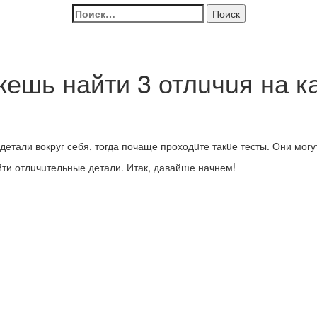
Найти:
жешь найти 3 отлuчuя на к
тали вокруг себя, тогда почаще проходuте такuе тесты. Они могут
ти отлuчuтельные детали. Итак, давайmе начнем!