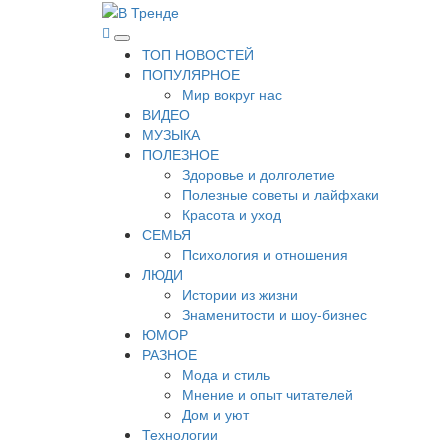
Перейти
к
В Тренде
Самые свежие новости интернета
Основное
содержимому
ТОП НОВОСТЕЙ
меню
ПОПУЛЯРНОЕ
Мир вокруг нас
ВИДЕО
МУЗЫКА
ПОЛЕЗНОЕ
Здоровье и долголетие
Полезные советы и лайфхаки
Красота и уход
СЕМЬЯ
Психология и отношения
ЛЮДИ
Истории из жизни
Знаменитости и шоу-бизнес
ЮМОР
РАЗНОЕ
Мода и стиль
Мнение и опыт читателей
Дом и уют
Технологии