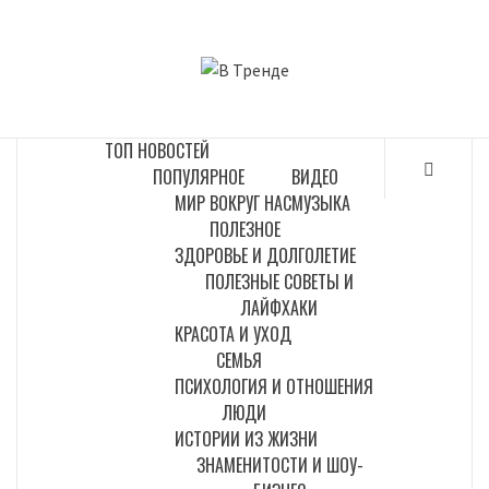
Перейти
к
В ТРЕНДЕ
содержимому
САМЫЕ СВЕЖИЕ НОВОСТИ ИНТЕРНЕТА
ТОП НОВОСТЕЙ
ПОПУЛЯРНОЕ
ВИДЕО
МИР ВОКРУГ НАС
МУЗЫКА
ПОЛЕЗНОЕ
ЗДОРОВЬЕ И ДОЛГОЛЕТИЕ
ПОЛЕЗНЫЕ СОВЕТЫ И
ЛАЙФХАКИ
КРАСОТА И УХОД
СЕМЬЯ
ПСИХОЛОГИЯ И ОТНОШЕНИЯ
ЛЮДИ
ИСТОРИИ ИЗ ЖИЗНИ
ЗНАМЕНИТОСТИ И ШОУ-