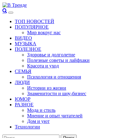
Перейти
к
Основное
В Тренде
Самые свежие новости интернета
содержимому
меню
ТОП НОВОСТЕЙ
ПОПУЛЯРНОЕ
Мир вокруг нас
ВИДЕО
МУЗЫКА
ПОЛЕЗНОЕ
Здоровье и долголетие
Полезные советы и лайфхаки
Красота и уход
СЕМЬЯ
Психология и отношения
ЛЮДИ
Истории из жизни
Знаменитости и шоу-бизнес
ЮМОР
РАЗНОЕ
Мода и стиль
Мнение и опыт читателей
Дом и уют
Технологии
Найти: