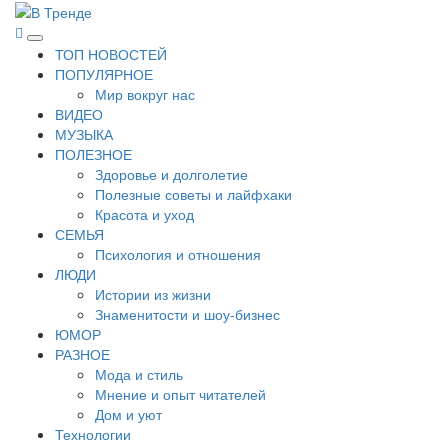
Перейти
к
В Тренде
Самые свежие новости интернета
Основное
содержимому
ТОП НОВОСТЕЙ
меню
ПОПУЛЯРНОЕ
Мир вокруг нас
ВИДЕО
МУЗЫКА
ПОЛЕЗНОЕ
Здоровье и долголетие
Полезные советы и лайфхаки
Красота и уход
СЕМЬЯ
Психология и отношения
ЛЮДИ
Истории из жизни
Знаменитости и шоу-бизнес
ЮМОР
РАЗНОЕ
Мода и стиль
Мнение и опыт читателей
Дом и уют
Технологии