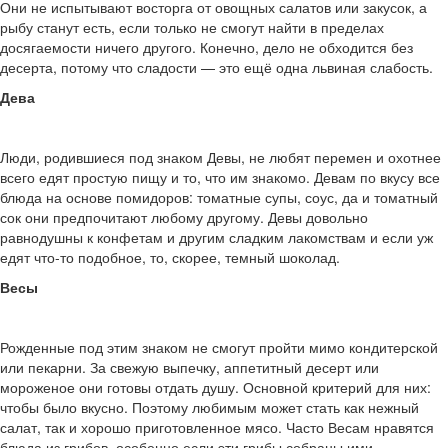
Они не испытывают восторга от овощных салатов или закусок, а
рыбу станут есть, если только не смогут найти в пределах
досягаемости ничего другого. Конечно, дело не обходится без
десерта, потому что сладости — это ещё одна львиная слабость.
Дева
Люди, родившиеся под знаком Девы, не любят перемен и охотнее
всего едят простую пищу и то, что им знакомо. Девам по вкусу все
блюда на основе помидоров: томатные супы, соус, да и томатный
сок они предпочитают любому другому. Девы довольно
равнодушны к конфетам и другим сладким лакомствам и если уж
едят что-то подобное, то, скорее, темный шоколад.
Весы
Рожденные под этим знаком не смогут пройти мимо кондитерской
или пекарни. За свежую выпечку, аппетитный десерт или
мороженое они готовы отдать душу. Основной критерий для них:
чтобы было вкусно. Поэтому любимым может стать как нежный
салат, так и хорошо приготовленное мясо. Часто Весам нравятся
блюда из грибов, особенно если эти грибы собраны ими