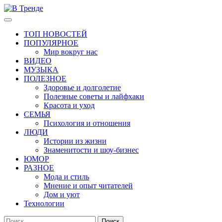
Перейти
к
Основное
В Тренде
Самые свежие новости интернета
содержимому
меню
ТОП НОВОСТЕЙ
ПОПУЛЯРНОЕ
Мир вокруг нас
ВИДЕО
МУЗЫКА
ПОЛЕЗНОЕ
Здоровье и долголетие
Полезные советы и лайфхаки
Красота и уход
СЕМЬЯ
Психология и отношения
ЛЮДИ
Истории из жизни
Знаменитости и шоу-бизнес
ЮМОР
РАЗНОЕ
Мода и стиль
Мнение и опыт читателей
Дом и уют
Технологии
Найти: