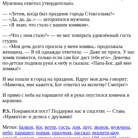
Мужчина ответил утвердительно.
— «Летом, когда был праздник города Стокгольма?»
— «Да, да, да..» — заторопился мужчина.
— «Я знаю, что стало с вашим хомяком».
— «Что с ним стало?» — не мог поверить удивлённый гость
студии.
— «Моя дочь долго просила у меня хомяка,- продолжала
женщина. — Я ей однажды ответила: — Даже не проси. У нас
хомяк появится, только если сам Бог даст тебе его». Девочка
по-детски подняла руки к небу и сказала: «Папа-Бог, дай мне
хомяка!»
И мы пошли в город на праздник. Вдруг моя дочь говорит:
«Мамочка, мне кажется, Бог ответил на молитву! Смотри!»
И прямо с неба на парашюте ей в руки опустился хомячок в
корзинке.
P.S.
Понравился пост? Поддержи нас в соцсетях — Ставь
«Нравится» и делись с друзьями!
Метки:
балкон
,
бог
,
ветер
,
гость
,
дом
,
друг
,
звонок
,
мужчина
,
небо
,
парашют
,
порыв
,
праздник
,
рассказ
,
реалити-шоу
,