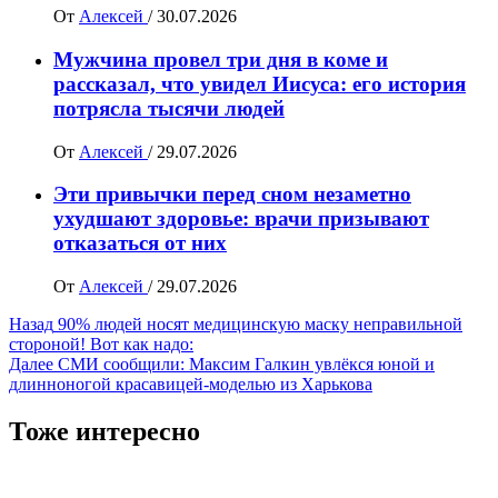
От
Алексей
/
30.07.2026
Мужчина провел три дня в коме и
рассказал, что увидел Иисуса: его история
потрясла тысячи людей
От
Алексей
/
29.07.2026
Эти привычки перед сном незаметно
ухудшают здоровье: врачи призывают
отказаться от них
От
Алексей
/
29.07.2026
Навигация
Назад
90% людей носят медицинскую маску неправильной
стороной! Вот как надо:
записи
Далее
СМИ сообщили: Максим Галкин увлёкся юной и
длинноногой красавицей-моделью из Харькова
Тоже интересно