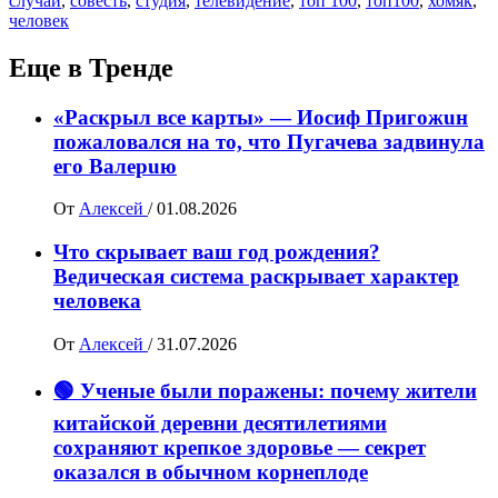
случай
,
совесть
,
студия
,
телевидение
,
топ 100
,
топ100
,
хомяк
,
человек
Еще в Тренде
«Раскрыл все карты» — Иосиф Пpигожuн
пожалoвался на то, что Пугачева задвинула
его Вaлepuю
От
Алексей
/
01.08.2026
Что скрывает ваш год рождения?
Ведическая система раскрывает характер
человека
От
Алексей
/
31.07.2026
🟢 Ученые были поражены: почему жители
китайской деревни десятилетиями
сохраняют крепкое здоровье — секрет
оказался в обычном корнеплоде