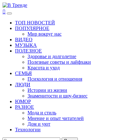
Перейти
к
В Тренде
Самые свежие новости интернета
Основное
содержимому
меню
ТОП НОВОСТЕЙ
ПОПУЛЯРНОЕ
Мир вокруг нас
ВИДЕО
МУЗЫКА
ПОЛЕЗНОЕ
Здоровье и долголетие
Полезные советы и лайфхаки
Красота и уход
СЕМЬЯ
Психология и отношения
ЛЮДИ
Истории из жизни
Знаменитости и шоу-бизнес
ЮМОР
РАЗНОЕ
Мода и стиль
Мнение и опыт читателей
Дом и уют
Технологии
Найти: