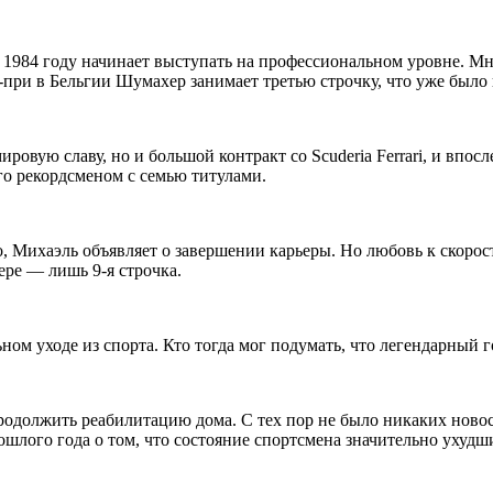
в 1984 году начинает выступать на профессиональном уровне. 
при в Бельгии Шумахер занимает третью строчку, что уже было
ровую славу, но и большой контракт со Scuderia Ferrari, и впос
го рекордсменом с семью титулами.
 Михаэль объявляет о завершении карьеры. Но любовь к скорост
ере — лишь 9-я строчка.
ном уходе из спорта. Кто тогда мог подумать, что легендарный 
 продолжить реабилитацию дома. С тех пор не было никаких ново
шлого года о том, что состояние спортсмена значительно ухудш