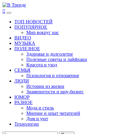
Перейти
к
В Тренде
Самые свежие новости интернета
Основное
содержимому
меню
ТОП НОВОСТЕЙ
ПОПУЛЯРНОЕ
Мир вокруг нас
ВИДЕО
МУЗЫКА
ПОЛЕЗНОЕ
Здоровье и долголетие
Полезные советы и лайфхаки
Красота и уход
СЕМЬЯ
Психология и отношения
ЛЮДИ
Истории из жизни
Знаменитости и шоу-бизнес
ЮМОР
РАЗНОЕ
Мода и стиль
Мнение и опыт читателей
Дом и уют
Технологии
Найти: