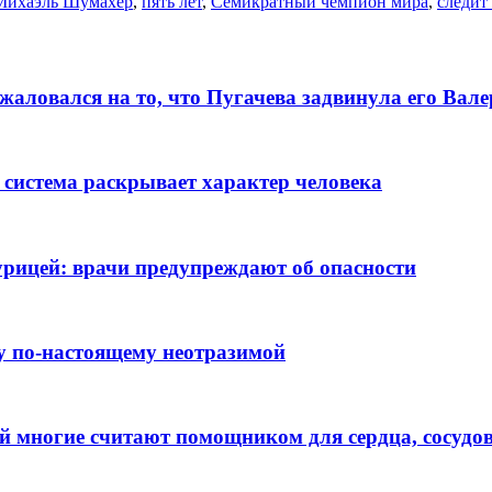
Михаэль Шумахер
,
пять лет
,
Семикратный чемпион мира
,
следит
алoвался на то, что Пугачева задвинула его Вaл
 система раскрывает характер человека
рицей: врачи предупреждают об опасности
ну по-настоящему неотразимой
ый многие считают помощником для сердца, сосудов