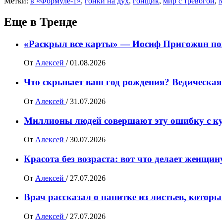
Метки:
в «Формуле-1»
,
гонки на дух
,
гонщик
,
мир с тревогой
,
Еще в Тренде
«Раскрыл все карты» — Иосиф Пpигожuн пож
От
Алексей
/
01.08.2026
Что скрывает ваш год рождения? Ведическая
От
Алексей
/
31.07.2026
Миллионы людей совершают эту ошибку с ку
От
Алексей
/
30.07.2026
Красота без возраста: вот что делает женщи
От
Алексей
/
27.07.2026
Врач рассказал о напитке из листьев, котор
От
Алексей
/
27.07.2026