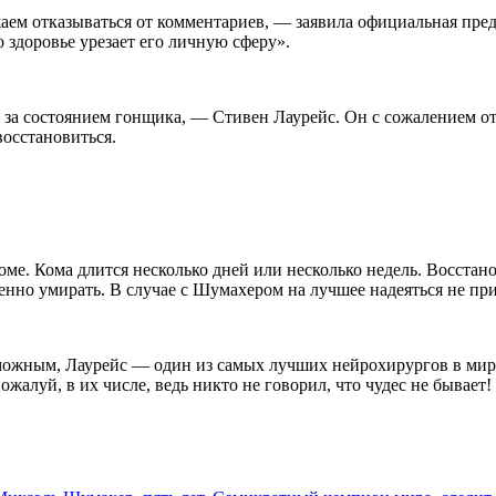
жаем отказываться от комментариев, — заявила официальная п
о здоровье урезает его личную сферу».
 за состоянием гонщика, — Стивен Лаурейс. Он с сожалением от
восстановиться.
ме. Кома длится несколько дней или несколько недель. Восстан
ленно умирать. В случае с Шумахером на лучшее надеяться не пр
зможным, Лаурейс — один из самых лучших нейрохирургов в мире
жалуй, в их числе, ведь никто не говорил, что чудес не бывает!