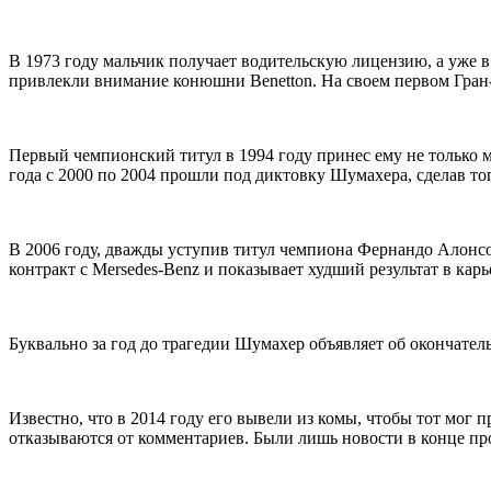
В 1973 году мальчик получает водительскую лицензию, а уже 
привлекли внимание конюшни Benetton. На своем первом Гран-
Первый чемпионский титул в 1994 году принес ему не только ми
года с 2000 по 2004 прошли под диктовку Шумахера, сделав то
В 2006 году, дважды уступив титул чемпиона Фернандо Алонсо,
контракт с Mersedes-Benz и показывает худший результат в карь
Буквально за год до трагедии Шумахер объявляет об окончатель
Известно, что в 2014 году его вывели из комы, чтобы тот мог
отказываются от комментариев. Были лишь новости в конце про