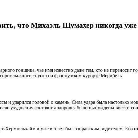
вить, что Михаэль Шумахер никогда уже
ндарного гонщика, чье имя известно даже тем, кто не переноси
 горнолыжного спуска на французском курорте Мерибель.
ассы и ударился головой о камень. Сила удара была настолько м
о после ухудшения состояния здоровья были вынуждены ввести 
т-Хермюльхайм и уже в 5 лет был заправским водителем. Его о