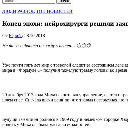
ЛЮДИ
РАЗНОЕ
ТОП НОВОСТЕЙ
Конец эпохи: нейрохирурги решили зая
От
Юрий
/
28.10.2018
Не такого финала он заслуживает… 😥😥😥
Уже почти пять лет мир с тревогой следит за состоянием леге
мира в «Формуле-1» получил тяжелую травму головы во время
29 декабря 2013 года Михаэль потерял управление, слетел с тр
шлем спас. Сначала врачи решили, что травма несерьезная, н
Будущий чемпион родился в 1969 году в немецком городке Хюр
водить у Михаэля была масса возможностей.