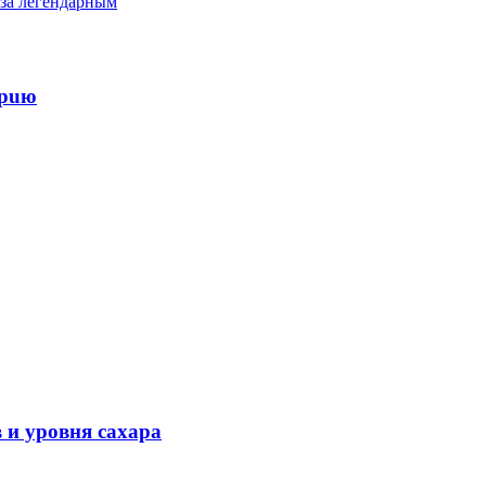
 за легендарным
epuю
 и уровня сахара