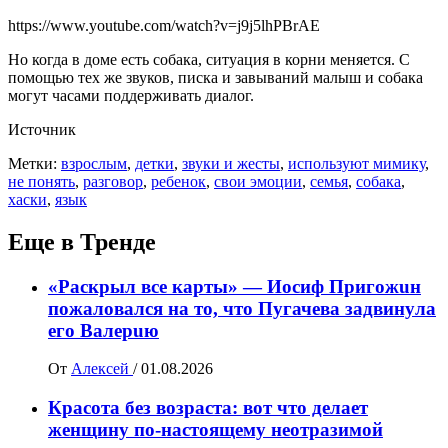
https://www.youtube.com/watch?v=j9j5lhPBrAE
Но когда в доме есть собака, ситуация в корни меняется. С
помощью тех же звуков, писка и завываний малыш и собака
могут часами поддерживать диалог.
Источник
Метки:
взрослым
,
детки
,
звуки и жесты
,
используют мимику
,
не понять
,
разговор
,
ребенок
,
свои эмоции
,
семья
,
собака
,
хаски
,
язык
Еще в Тренде
«Раскрыл все карты» — Иосиф Пpигожuн
пожалoвался на то, что Пугачева задвинула
его Вaлepuю
От
Алексей
/
01.08.2026
Красота без возраста: вот что делает
женщину по-настоящему неотразимой