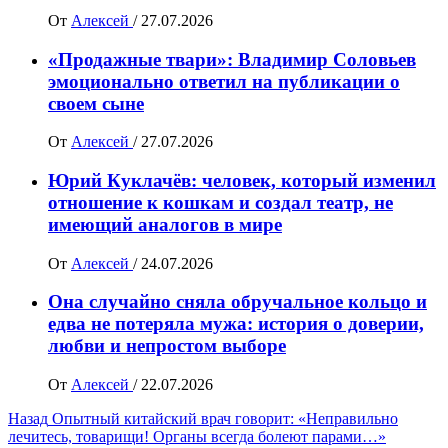
От
Алексей
/
27.07.2026
«Продажные твари»: Владимир Соловьев
эмоционально ответил на публикации о
своем сыне
От
Алексей
/
27.07.2026
Юрий Куклачёв: человек, который изменил
отношение к кошкам и создал театр, не
имеющий аналогов в мире
От
Алексей
/
24.07.2026
Она случайно сняла обручальное кольцо и
едва не потеряла мужа: история о доверии,
любви и непростом выборе
От
Алексей
/
22.07.2026
Навигация
Назад
Опытный китайский врач говорит: «Неправильно
лечитесь, товарищи! Органы всегда болеют парами…»