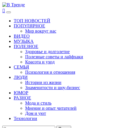
Перейти
к
В Тренде
Самые свежие новости интернета
Основное
содержимому
меню
ТОП НОВОСТЕЙ
ПОПУЛЯРНОЕ
Мир вокруг нас
ВИДЕО
МУЗЫКА
ПОЛЕЗНОЕ
Здоровье и долголетие
Полезные советы и лайфхаки
Красота и уход
СЕМЬЯ
Психология и отношения
ЛЮДИ
Истории из жизни
Знаменитости и шоу-бизнес
ЮМОР
РАЗНОЕ
Мода и стиль
Мнение и опыт читателей
Дом и уют
Технологии
Найти: