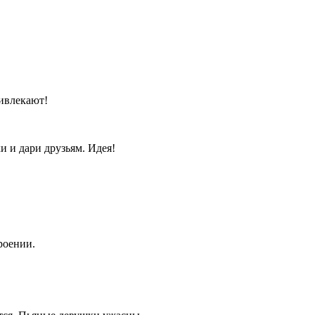
ивлекают!
 и дари друзьям. Идея!
роении.