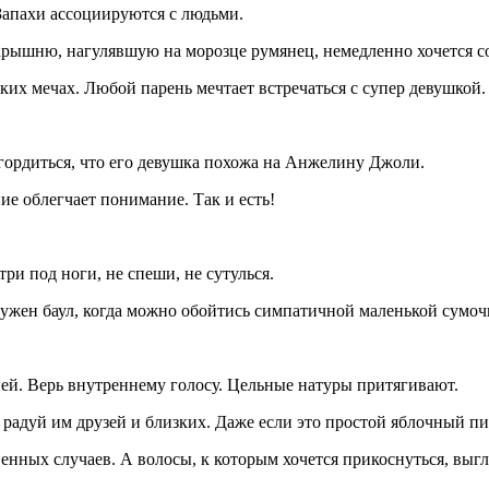
Запахи ассоциируются с людьми.
арышню, нагулявшую на морозце румянец, немедленно хочется со
ких мечах. Любой парень мечтает встречаться с супер девушкой.
т гордиться, что его девушка похожа на Анжелину Джоли.
ие облегчает понимание. Так и есть!
ри под ноги, не спеши, не сутулься.
ужен баул, когда можно обойтись симпатичной маленькой сумоч
 ней. Верь внутреннему голосу. Цельные натуры притягивают.
 радуй им друзей и близких. Даже если это простой яблочный пи
твенных случаев. А волосы, к которым хочется прикоснуться, вы