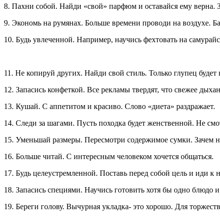
8. Пахни собой. Найди «свой» парфюм и оставайся ему верна. 
9. Экономь на румянах. Больше времени проводи на воздухе. Б
10. Будь увлеченной. Например, научись фехтовать на самурайс
11. Не копируй других. Найди свой стиль. Только глупец буде
12. Запасись конфеткой. Все рекламы твердят, что свежее дыхан
13. Кушай. С аппетитом и красиво. Слово «диета» раздражает.
14. Следи за шагами. Пусть походка будет женственной. Не смот
15. Уменьшай размеры. Пересмотри содержимое сумки. Зачем н
16. Больше читай. С интересным человеком хочется общаться.
17. Будь целеустремленной. Поставь перед собой цель и иди к
18. Запасись специями. Научись готовить хотя бы одно блюдо и
19. Береги голову. Вычурная укладка- это хорошо. Для торжес