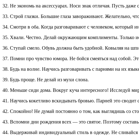
32. Не экономь на аксессуарах. Носи знак отличая. Пусть даже
33. Строй глазки. Большие глаза завораживают. Желательно, ч
34. Смотри в оба. Когда разговаривают с человеком, который и
35. Хвали. Честно. Делай окружающим комплименты. Только и
36. Ступай смело. Обувь должна быть удобной. Ковыляя на шпи
37. Помни про чувство юмора. Не бойся смеяться над собой. Эт
38. Будь на волне. Научись разговаривать с парнями на их язык
39. Будь проще. Не делай из мухи слона.
40. Меньше сиди дома. Вокруг куча интересного! Исследуй мир
41. Научись кокетливо вскидывать бровью. Парней это сводит с
42. Спокойно! Не думай постоянно о том, как выглядишь со сто
43. Вспомни дни рождения всех — это святое. Поэтому составь
44. Выдерживай индивидуальный стиль в одежде. Не сливайся с