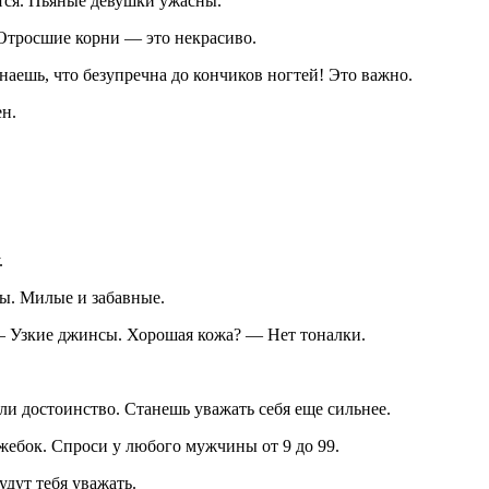
ется. Пьяные девушки ужасны.
 Отросшие корни — это некрасиво.
знаешь, что безупречна до кончиков ногтей! Это важно.
ен.
.
зы. Милые и забавные.
 — Узкие джинсы. Хорошая кожа? — Нет тоналки.
ли достоинство. Станешь уважать себя еще сильнее.
жебок. Спроси у любого мужчины от 9 до 99.
удут тебя уважать.