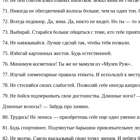
70. Не пей совсем алкогольных напитков. Бокал вина не счита
71. Никогда не обесцвечивай волосы больше, чем на один тон.
72. Всегда педикюр. Да, зима. Да, никто не видит. Но ты — то 
73. Выбирай. Старайся больше общаться с теми, кто тебе прият
74. Не навязывайся. Лучше сделай так, чтобы тебя позвали.
75. Избегай картинных жестов. Будь естественней.
76. Минимум косметики! Ты же не мамуля из «Мулен Руж».
77. Изучай элементарные правила этикета. И используй к месту
78. Не стесняйся своих слабостей. Позволяй себе иногда капри
79. Не бойся подчеркивать свои достоинства. Длинные ноги?
Длинные волосы? — Забудь про химию.
80. Трудись! Не ленись — приобретешь себе еще одно умение и
81. Будь спортивнее. Подтянутые барышни привлекательнее ле
82. Не молчи. Смело высказывай свою точку зрения. И ребята б