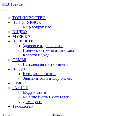
Перейти
к
Основное
В Тренде
Самые свежие новости интернета
содержимому
меню
ТОП НОВОСТЕЙ
ПОПУЛЯРНОЕ
Мир вокруг нас
ВИДЕО
МУЗЫКА
ПОЛЕЗНОЕ
Здоровье и долголетие
Полезные советы и лайфхаки
Красота и уход
СЕМЬЯ
Психология и отношения
ЛЮДИ
Истории из жизни
Знаменитости и шоу-бизнес
ЮМОР
РАЗНОЕ
Мода и стиль
Мнение и опыт читателей
Дом и уют
Технологии
Найти: