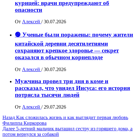
курицей: врачи предупреждают об
опасности
От
Алексей
/
30.07.2026
🟢 Ученые были поражены: почему жители
китайской деревни десятилетиями
сохраняют крепкое здоровье — секрет
оказался в обычном корнеплоде
От
Алексей
/
30.07.2026
Мужчина провел три дня в коме и
рассказал, что увидел Иисуса: его история
потрясла тысячи людей
От
Алексей
/
29.07.2026
Навигация
Назад
Как сложилась жизнь и как выглядит первая любовь
Филиппа Киркорова
записи
Далее
5-летний мальчик вытащил сестру из горящего дома, а
потом вернулся за собакой