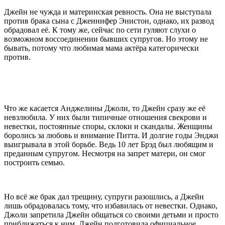
Джейн не чужда и материнская ревность. Она не выступала
против брака сына с Дженнифер Энистон, однако, их развод
обрадовал её. К тому же, сейчас по сети гуляют слухи о
возможном воссоединении бывших супругов. Но этому не
бывать, потому что любимая мама актёра категорически
против.
Что же касается Анджелины Джоли, то Джейн сразу же её
невзлюбила. У них были типичные отношения свекрови и
невестки, постоянные споры, склоки и скандалы. Женщины
боролись за любовь и внимание Питта. И долгие годы Энджи
выигрывала в этой борьбе. Ведь 10 лет Брэд был любящим и
преданным супругом. Несмотря на запрет матери, он смог
построить семью.
Но всё же брак дал трещину, супруги разошлись, а Джейн
лишь обрадовалась тому, что избавилась от невестки. Однако,
Джоли запретила Джейн общаться со своими детьми и просто
приближаться к ним. Джейн подготовила официальное