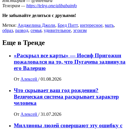
Инстаграм — @intrendru
Телеграм —
https://teleg.one/alibabainfo
Не забывайте делиться с друзьями!
Метки:
Анджелина Джоли
,
Бред Питт
,
интересное
,
мать
,
образ
,
развод
,
семья
,
удивительное
,
эгоизм
Еще в Тренде
«Раскрыл все карты» — Иосиф Пpигожuн
пожалoвался на то, что Пугачева задвинула
его Вaлepuю
От
Алексей
/
01.08.2026
Что скрывает ваш год рождения?
Ведическая система раскрывает характер
человека
От
Алексей
/
31.07.2026
Миллионы людей совершают эту ошибку с