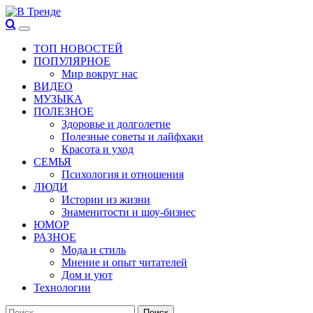
Перейти
к
Основное
В Тренде
Самые свежие новости интернета
содержимому
меню
ТОП НОВОСТЕЙ
ПОПУЛЯРНОЕ
Мир вокруг нас
ВИДЕО
МУЗЫКА
ПОЛЕЗНОЕ
Здоровье и долголетие
Полезные советы и лайфхаки
Красота и уход
СЕМЬЯ
Психология и отношения
ЛЮДИ
Истории из жизни
Знаменитости и шоу-бизнес
ЮМОР
РАЗНОЕ
Мода и стиль
Мнение и опыт читателей
Дом и уют
Технологии
Найти: