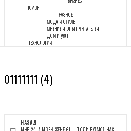
БИЗНЕС
ЮМОР
РАЗНОЕ
МОДА И СТИЛЬ
МНЕНИЕ И ОПЫТ ЧИТАТЕЛЕЙ
ДОМ И УЮТ
ТЕХНОЛОГИИ
01111111 (4)
Навигация
НАЗАД
МНЕ 24, А МОЕЙ ЖЕНЕ 61 – ЛЮДИ РУГАЮТ НАС