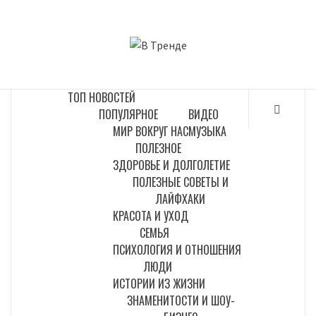
Перейти
к
В ТРЕНДЕ
содержимому
САМЫЕ СВЕЖИЕ НОВОСТИ ИНТЕРНЕТА
ТОП НОВОСТЕЙ
ПОПУЛЯРНОЕ
ВИДЕО
МИР ВОКРУГ НАС
МУЗЫКА
ПОЛЕЗНОЕ
ЗДОРОВЬЕ И ДОЛГОЛЕТИЕ
ПОЛЕЗНЫЕ СОВЕТЫ И
ЛАЙФХАКИ
КРАСОТА И УХОД
СЕМЬЯ
ПСИХОЛОГИЯ И ОТНОШЕНИЯ
ЛЮДИ
ИСТОРИИ ИЗ ЖИЗНИ
ЗНАМЕНИТОСТИ И ШОУ-