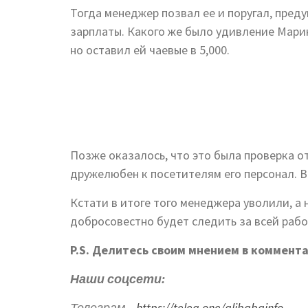
Тогда менеджер позвал ее и поругал, предуп
зарплаты. Какого же было удивление Марин
но оставил ей чаевые в 5,000.
Позже оказалось, что это была проверка о
дружелюбен к посетителям его персонал. В
Кстати в итоге того менеджера уволили, а
добросовестно будет следить за всей рабо
P.S. Делитесь своим мнением в коммента
Наши соцсети:
Телеграм –
https://teleg.one/alibabainfo