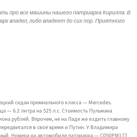
ать про все машины нашего патриарха Кирилла. В
х владел, либо владеет до сих пор. Приятного
ецкий седан премиального класса — Mercedes.
ца — 6.2 литра на 525 л.с. Стоимость Пульмана
иона рублей. Впрочем, не на Ладе же ездить главному
передвигался в своё время и Путин. У Владимира
ный. Номера на автомобиле патриарха — С050РМ177.