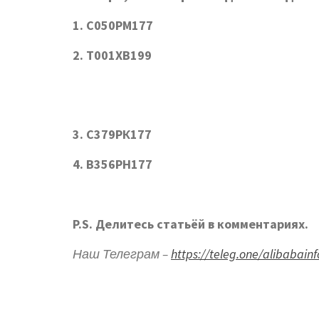
1. С050РМ177
2. Т001ХВ199
3. С379РК177
4. В356РН177
P.S. Делитесь статьёй в комментариях.
Наш Телеграм –
https://teleg.one/alibabainf