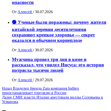
опасности
От
Алексей
/
30.07.2026
🟢 Ученые были поражены: почему жители
китайской деревни десятилетиями
сохраняют крепкое здоровье — секрет
оказался в обычном корнеплоде
От
Алексей
/
30.07.2026
Мужчина провел три дня в коме и
рассказал, что увидел Иисуса: его история
потрясла тысячи людей
От
Алексей
/
29.07.2026
Навигация
Назад
Владелец бренда Zara компания Inditex
приостанавливает торговлю в России
записи
Далее
СМИ: власти Италии арестовали виллы Соловьева и
Усманова