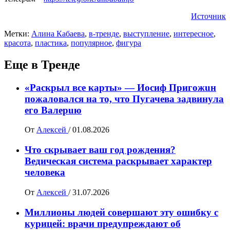
Источник
Метки:
Алина Кабаева
,
в-тренде
,
выступление
,
интересное
,
красота
,
пластика
,
популярное
,
фигура
Еще в Тренде
«Раскрыл все карты» — Иосиф Пpигожuн
пожалoвался на то, что Пугачева задвинула
его Вaлepuю
От
Алексей
/
01.08.2026
Что скрывает ваш год рождения?
Ведическая система раскрывает характер
человека
От
Алексей
/
31.07.2026
Миллионы людей совершают эту ошибку с
курицей: врачи предупреждают об