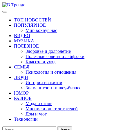
Перейти
к
Основное
В Тренде
Самые свежие новости интернета
содержимому
меню
ТОП НОВОСТЕЙ
ПОПУЛЯРНОЕ
Мир вокруг нас
ВИДЕО
МУЗЫКА
ПОЛЕЗНОЕ
Здоровье и долголетие
Полезные советы и лайфхаки
Красота и уход
СЕМЬЯ
Психология и отношения
ЛЮДИ
Истории из жизни
Знаменитости и шоу-бизнес
ЮМОР
РАЗНОЕ
Мода и стиль
Мнение и опыт читателей
Дом и уют
Технологии
Найти: